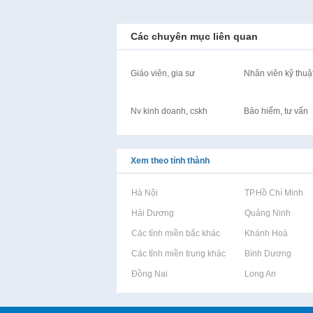
Các chuyên mục liên quan
Giáo viên, gia sư
Nhân viên kỹ thuậ
Nv kinh doanh, cskh
Bảo hiểm, tư vấn
Xem theo tỉnh thành
Rao vặt tại Hà Nội
Rao vặt tại TP.Hồ Chí Minh
Rao vặt tại Hải Dương
Rao vặt tại Quảng Ninh
Rao vặt tại Các tỉnh miền bắc khác
Rao vặt tại Khánh Hoà
Rao vặt tại Các tỉnh miền trung khác
Rao vặt tại Bình Dương
Rao vặt tại Đồng Nai
Rao vặt tại Long An