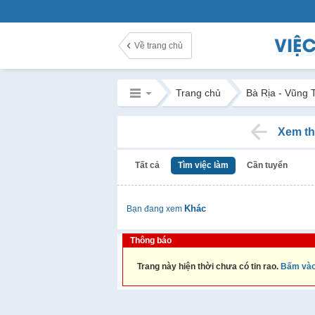
Về trang chủ
Trang chủ
Bà Rịa - Vũng 
Xem th
Tất cả
Tìm việc làm
Cần tuyển
Khác
Bạn đang xem
Thông báo
Trang này hiện thời chưa có tin rao.
Bấm vào