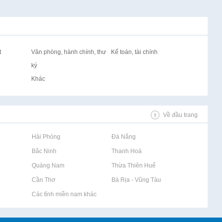
t
Văn phòng, hành chính, thư
Kế toán, tài chính
ký
Khác
Về đầu trang
Rao vặt tại Hải Phòng
Rao vặt tại Đà Nẵng
Rao vặt tại Bắc Ninh
Rao vặt tại Thanh Hoá
Rao vặt tại Quảng Nam
Rao vặt tại Thừa Thiên Huế
Rao vặt tại Cần Thơ
Rao vặt tại Bà Rịa - Vũng Tàu
Rao vặt tại Các tỉnh miền nam khác