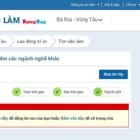
Đăng tin ưu tiên
Hỏi & đáp
Hỗ trợ
Bà Rịa - Vũng Tàu
Tàu
Lao động trí óc
Tìm việc làm
êm các ngành nghề khác
Mua tin Vip
Ngoài giờ
Toàn thời gian
Bán thời gian
 đây
để đăng tin rao của bạn hoặc
Bấm vào đây
để về trang chủ.