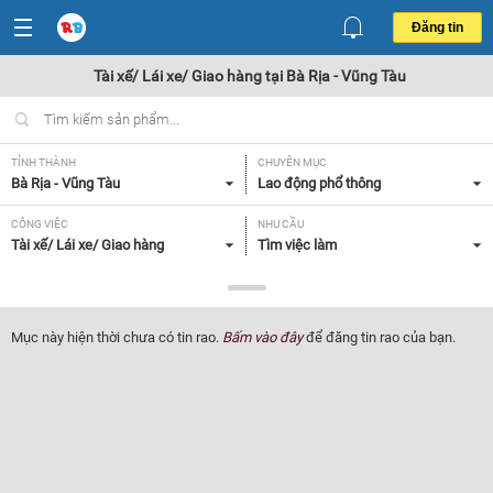
Đăng tin
Tài xế/ Lái xe/ Giao hàng tại Bà Rịa - Vũng Tàu
TỈNH THÀNH
CHUYÊN MỤC
Bà Rịa - Vũng Tàu
Lao động phổ thông
CÔNG VIỆC
NHU CẦU
Tài xế/ Lái xe/ Giao hàng
Tìm việc làm
LOẠI HÌNH
Tất cả
Mục này hiện thời chưa có tin rao.
Bấm vào đây
để đăng tin rao của bạn.
Lọc