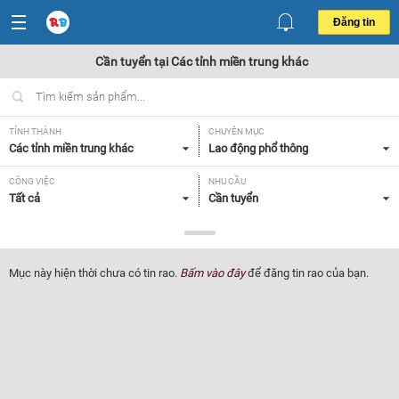
Đăng tin
Cần tuyển tại Các tỉnh miền trung khác
TỈNH THÀNH
CHUYÊN MỤC
Các tỉnh miền trung khác
Lao động phổ thông
CÔNG VIỆC
NHU CẦU
Tất cả
Cần tuyển
LOẠI HÌNH
Tất cả
Mục này hiện thời chưa có tin rao.
Bấm vào đây
để đăng tin rao của bạn.
Lọc