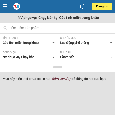
Đăng tin
NV phục vụ/ Chạy bàn tại Các tỉnh miền trung khác
TỈNH THÀNH
CHUYÊN MỤC
Các tỉnh miền trung khác
Lao động phổ thông
CÔNG VIỆC
NHU CẦU
NV phục vụ/ Chạy bàn
Cần tuyển
LOẠI HÌNH
Tất cả
Mục này hiện thời chưa có tin rao.
Bấm vào đây
để đăng tin rao của bạn.
Lọc