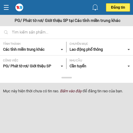
Đăng tin
PG/ Phát tờ rơi/ Giới thiệu SP tại Các tỉnh miền trung khác
TỈNH THÀNH
CHUYÊN MỤC
Các tỉnh miền trung khác
Lao động phổ thông
CÔNG VIỆC
NHU CẦU
PG/ Phát tờ rơi/ Giới thiệu SP
Cần tuyển
LOẠI HÌNH
Tất cả
Mục này hiện thời chưa có tin rao.
Bấm vào đây
để đăng tin rao của bạn.
Lọc