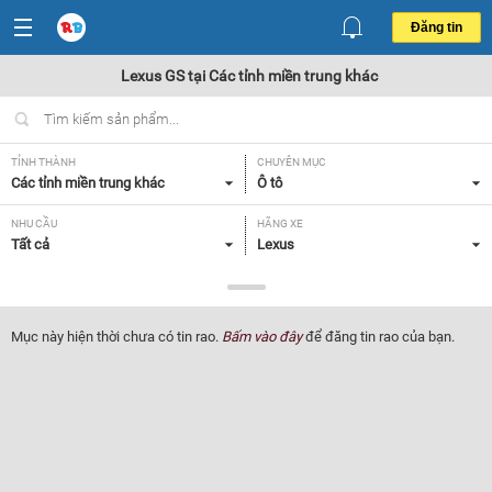
Đăng tin
Lexus GS tại Các tỉnh miền trung khác
TỈNH THÀNH
CHUYÊN MỤC
Các tỉnh miền trung khác
Ô tô
NHU CẦU
HÃNG XE
Tất cả
Lexus
DÒNG XE
NĂM SẢN XUẤT
GS
Tất cả
Mục này hiện thời chưa có tin rao.
Bấm vào đây
để đăng tin rao của bạn.
GIÁ XE
XUẤT XỨ
Tất cả
Tất cả
HỘP SỐ
Tất cả