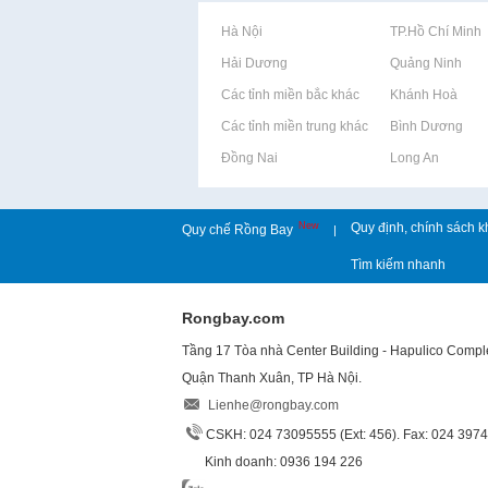
Rao vặt tại Hà Nội
Rao vặt tại TP.Hồ Chí Minh
Rao vặt tại Hải Dương
Rao vặt tại Quảng Ninh
Rao vặt tại Các tỉnh miền bắc khác
Rao vặt tại Khánh Hoà
Rao vặt tại Các tỉnh miền trung khác
Rao vặt tại Bình Dương
Rao vặt tại Đồng Nai
Rao vặt tại Long An
New
Quy định, chính sách k
Quy chế Rồng Bay
|
Tìm kiếm nhanh
Rongbay.com
Tầng 17 Tòa nhà Center Building - Hapulico Comp
Quận Thanh Xuân, TP Hà Nội.
Lienhe@rongbay.com
CSKH: 024 73095555 (Ext: 456). Fax: 024 397
Kinh doanh: 0936 194 226