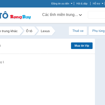
Đăng tin ưu tiên
Hỏi & đáp
Hỗ trợ
Các tỉnh miền trung khác
n trung khác
Ô tô
Lexus
Thuê xe
Phụ tùng
ũ
Mua tin Vip
ng 1