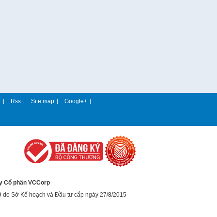
e
Rss
Site map
Google+
|
|
|
|
y Cổ phần VCCorp
9 do Sở Kế hoạch và Đầu tư cấp ngày 27/8/2015