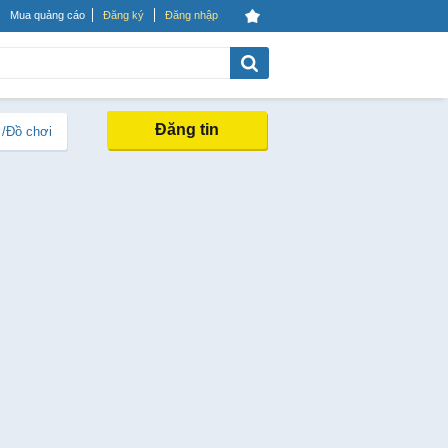
Mua quảng cáo
Đăng ký
Đăng nhập
Đăng tin
 /Đồ chơi