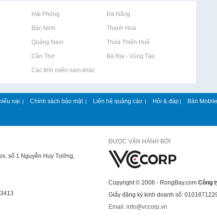
Rao vặt tại Hải Phòng
Rao vặt tại Đà Nẵng
Rao vặt tại Bắc Ninh
Rao vặt tại Thanh Hoá
Rao vặt tại Quảng Nam
Rao vặt tại Thừa Thiên Huế
Rao vặt tại Cần Thơ
Rao vặt tại Bà Rịa - Vũng Tàu
Rao vặt tại Các tỉnh miền nam khác
hiếu nại
Chính sách bảo mật
Liên hệ quảng cáo
Hỏi & đáp
Bản Mobil
|
|
|
|
ĐƯỢC VẬN HÀNH BỞI
lex, số 1 Nguyễn Huy Tưởng,
Copyright © 2006 - RongBay.com
Công t
43413
Giấy đăng ký kinh doanh số: 010187122
Email: info@vccorp.vn