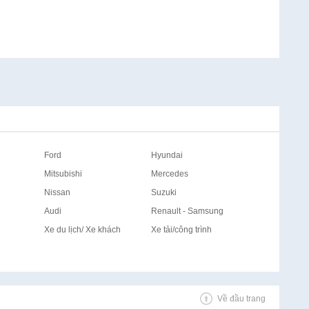
Ford
Hyundai
Mitsubishi
Mercedes
Nissan
Suzuki
Audi
Renault - Samsung
Xe du lịch/ Xe khách
Xe tải/công trình
Về đầu trang