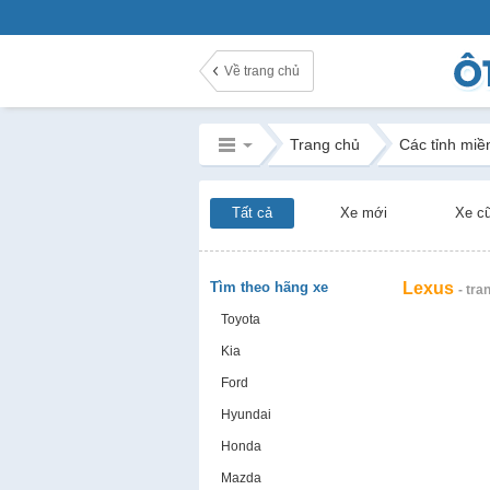
Về trang chủ
Trang chủ
Các tỉnh miề
Tất cả
Xe mới
Xe c
Tìm theo hãng xe
Lexus
- tra
Toyota
Kia
Ford
Hyundai
Honda
Mazda