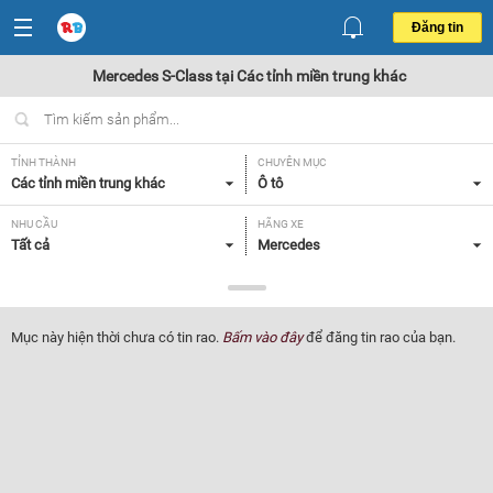
Đăng tin
Mercedes S-Class tại Các tỉnh miền trung khác
TỈNH THÀNH
CHUYÊN MỤC
Các tỉnh miền trung khác
Ô tô
NHU CẦU
HÃNG XE
Tất cả
Mercedes
DÒNG XE
NĂM SẢN XUẤT
S-Class
Tất cả
Mục này hiện thời chưa có tin rao.
Bấm vào đây
để đăng tin rao của bạn.
GIÁ XE
XUẤT XỨ
Tất cả
Tất cả
HỘP SỐ
Tất cả