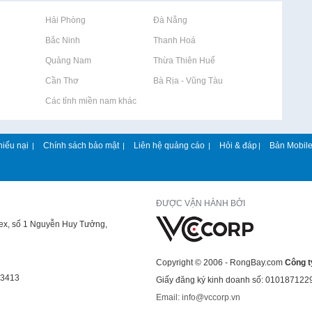
Rao vặt tại Hải Phòng
Rao vặt tại Đà Nẵng
Rao vặt tại Bắc Ninh
Rao vặt tại Thanh Hoá
Rao vặt tại Quảng Nam
Rao vặt tại Thừa Thiên Huế
Rao vặt tại Cần Thơ
Rao vặt tại Bà Rịa - Vũng Tàu
Rao vặt tại Các tỉnh miền nam khác
hiếu nại
Chính sách bảo mật
Liên hệ quảng cáo
Hỏi & đáp
Bản Mobil
|
|
|
|
ĐƯỢC VẬN HÀNH BỞI
lex, số 1 Nguyễn Huy Tưởng,
Copyright © 2006 - RongBay.com
Công t
43413
Giấy đăng ký kinh doanh số: 010187122
Email: info@vccorp.vn