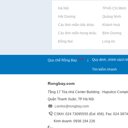
Rao vặt tại Hà Nội
Rao vặt tại TP.Hồ Chí Minh
Rao vặt tại Hải Dương
Rao vặt tại Quảng Ninh
Rao vặt tại Các tỉnh miền bắc khác
Rao vặt tại Khánh Hoà
Rao vặt tại Các tỉnh miền trung khác
Rao vặt tại Bình Dương
Rao vặt tại Đồng Nai
Rao vặt tại Long An
New
Quy định, chính sách k
Quy chế Rồng Bay
|
Tìm kiếm nhanh
Rongbay.com
Tầng 17 Tòa nhà Center Building - Hapulico Comp
Quận Thanh Xuân, TP Hà Nội.
Lienhe@rongbay.com
CSKH: 024 73095555 (Ext: 456). Fax: 024 397
Kinh doanh: 0936 194 226