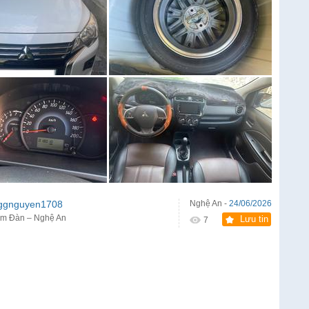
ggnguyen1708
Nghệ An -
24/06/2026
m Đàn – Nghệ An
Lưu tin
7