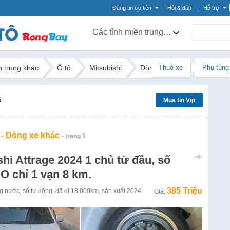
Đăng tin ưu tiên
Hỏi & đáp
Hỗ trợ
Các tỉnh miền trung khác
n trung khác
Ô tô
Mitsubishi
Dòng xe khác
Thuê xe
Phụ tùng
ũ
Mua tin Vip
 - Dòng xe khác
- trang 1
shi Attrage 2024 1 chủ từ đầu, số
O chỉ 1 vạn 8 km.
385 Triệu
g nước
,
số tự động
,
đã đi
18.000km
,
sản xuất
2024
Giá: