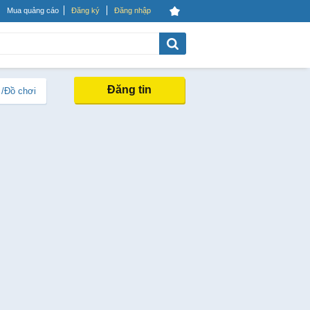
Mua quảng cáo
Đăng ký
Đăng nhập
Đăng tin
 /Đồ chơi