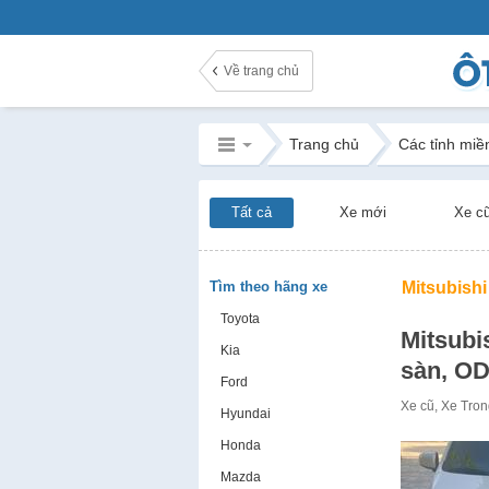
Về trang chủ
Trang chủ
Các tỉnh miề
Tất cả
Xe mới
Xe c
Tìm theo hãng xe
Mitsubishi
Toyota
Mitsubi
Kia
sàn, OD
Ford
Xe cũ
,
Xe
Tron
Hyundai
Honda
Mazda