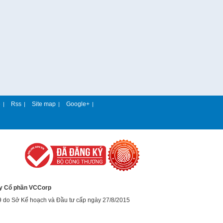
e
Rss
Site map
Google+
|
|
|
|
y Cổ phần VCCorp
9 do Sở Kế hoạch và Đầu tư cấp ngày 27/8/2015