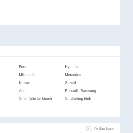
Ford
Hyundai
Mitsubishi
Mercedes
Nissan
Suzuki
Audi
Renault - Samsung
Xe du lịch/ Xe khách
Xe tải/công trình
Về đầu trang