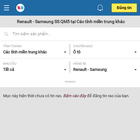
Đăng tin
Renault - Samsung SS QM5 tại Các tỉnh miền trung khác
TỈNH THÀNH
CHUYÊN MỤC
Các tỉnh miền trung khác
Ô tô
NHU CẦU
HÃNG XE
Tất cả
Renault - Samsung
DÒNG XE
NĂM SẢN XUẤT
SS QM5
Tất cả
Mục này hiện thời chưa có tin rao.
Bấm vào đây
để đăng tin rao của bạn.
GIÁ XE
XUẤT XỨ
Tất cả
Tất cả
HỘP SỐ
Tất cả