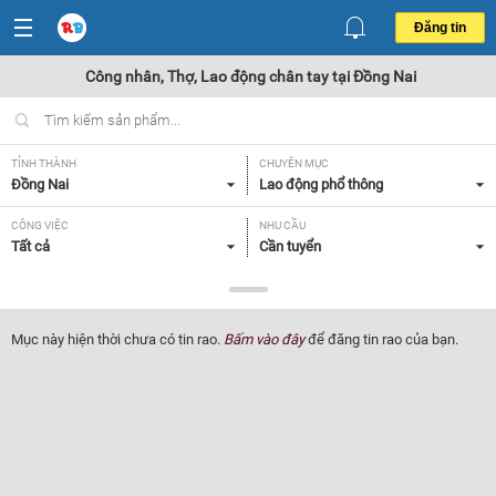
Đăng tin
Công nhân, Thợ, Lao động chân tay tại Đồng Nai
TỈNH THÀNH
CHUYÊN MỤC
Đồng Nai
Lao động phổ thông
CÔNG VIỆC
NHU CẦU
Tất cả
Cần tuyển
LOẠI HÌNH
Tất cả
Mục này hiện thời chưa có tin rao.
Bấm vào đây
để đăng tin rao của bạn.
Lọc