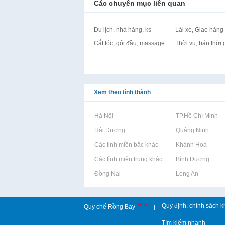
Các chuyên mục liên quan
Du lịch, nhà hàng, ks
Lái xe, Giao hàng
Cắt tóc, gội đầu, massage
Thời vụ, bán thời 
Xem theo tỉnh thành
Rao vặt tại Hà Nội
Rao vặt tại TP.Hồ Chí Minh
Rao vặt tại Hải Dương
Rao vặt tại Quảng Ninh
Rao vặt tại Các tỉnh miền bắc khác
Rao vặt tại Khánh Hoà
Rao vặt tại Các tỉnh miền trung khác
Rao vặt tại Bình Dương
Rao vặt tại Đồng Nai
Rao vặt tại Long An
New
Quy định, chính sách k
Quy chế Rồng Bay
|
Tìm kiếm nhanh