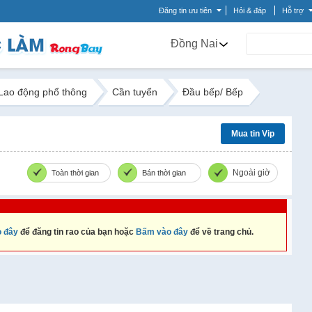
Đăng tin ưu tiên
Hỏi & đáp
Hỗ trợ
Đồng Nai
Lao động phổ thông
Cần tuyển
Đầu bếp/ Bếp
Mua tin Vip
Ngoài giờ
Toàn thời gian
Bán thời gian
 đây
để đăng tin rao của bạn hoặc
Bấm vào đây
để về trang chủ.