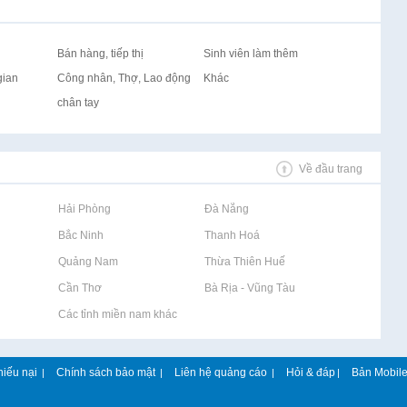
Bán hàng, tiếp thị
Sinh viên làm thêm
gian
Công nhân, Thợ, Lao động
Khác
chân tay
Về đầu trang
Rao vặt tại Hải Phòng
Rao vặt tại Đà Nẵng
Rao vặt tại Bắc Ninh
Rao vặt tại Thanh Hoá
Rao vặt tại Quảng Nam
Rao vặt tại Thừa Thiên Huế
Rao vặt tại Cần Thơ
Rao vặt tại Bà Rịa - Vũng Tàu
Rao vặt tại Các tỉnh miền nam khác
hiếu nại
Chính sách bảo mật
Liên hệ quảng cáo
Hỏi & đáp
Bản Mobil
|
|
|
|