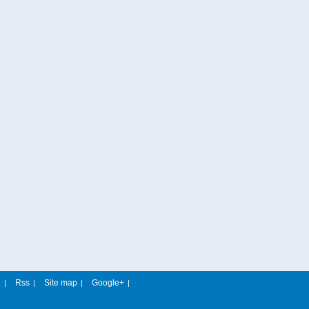
e
Rss
Site map
Google+
|
|
|
|