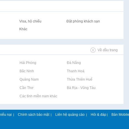
Visa, hộ chiếu
Đặt phòng khách sạn
Khác
Về đầu trang
Rao vặt tại Hải Phòng
Rao vặt tại Đà Nẵng
Rao vặt tại Bắc Ninh
Rao vặt tại Thanh Hoá
Rao vặt tại Quảng Nam
Rao vặt tại Thừa Thiên Huế
Rao vặt tại Cần Thơ
Rao vặt tại Bà Rịa - Vũng Tàu
Rao vặt tại Các tỉnh miền nam khác
hiếu nại
Chính sách bảo mật
Liên hệ quảng cáo
Hỏi & đáp
Bản Mobil
|
|
|
|