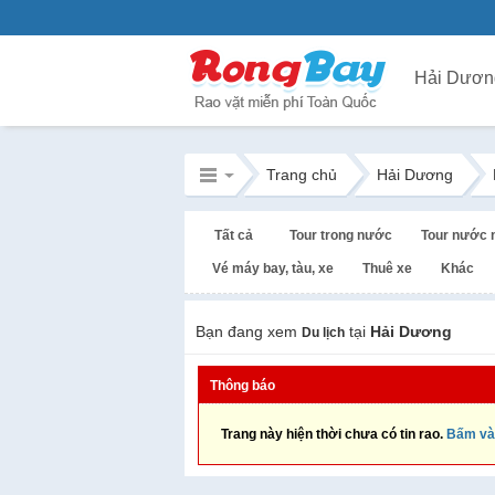
Hải Dươn
Trang chủ
Hải Dương
Tất cả
Tour trong nước
Tour nước 
Vé máy bay, tàu, xe
Thuê xe
Khác
Bạn đang xem
tại
Hải Dương
Du lịch
Thông báo
Trang này hiện thời chưa có tin rao.
Bấm và