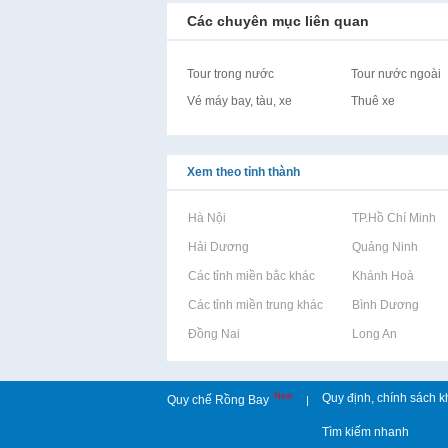
Các chuyên mục liên quan
Tour trong nước
Tour nước ngoài
Vé máy bay, tàu, xe
Thuê xe
Xem theo tỉnh thành
Rao vặt tại Hà Nội
Rao vặt tại TP.Hồ Chí Minh
Rao vặt tại Hải Dương
Rao vặt tại Quảng Ninh
Rao vặt tại Các tỉnh miền bắc khác
Rao vặt tại Khánh Hoà
Rao vặt tại Các tỉnh miền trung khác
Rao vặt tại Bình Dương
Rao vặt tại Đồng Nai
Rao vặt tại Long An
New
Quy định, chính sách k
Quy chế Rồng Bay
|
Tìm kiếm nhanh