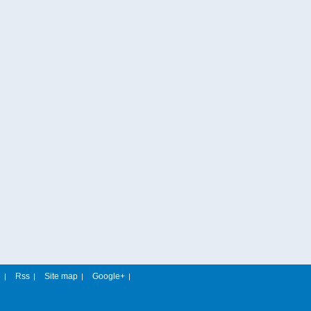
e
Rss
Site map
Google+
|
|
|
|