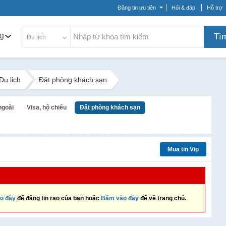
Đăng tin ưu tiên
Hỏi & đáp
Hỗ trợ
g
Tì
Du lịch
Du lịch
Đặt phòng khách sạn
ngoài
Visa, hộ chiếu
Đặt phòng khách sạn
Mua tin Vip
o đây
để đăng tin rao của bạn hoặc
Bấm vào đây
để về trang chủ.