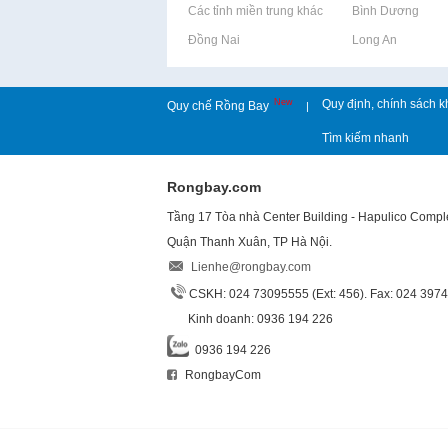
Rao vặt tại Các tỉnh miền trung khác
Rao vặt tại Bình Dương
Rao vặt tại Đồng Nai
Rao vặt tại Long An
New
Quy định, chính sách k
Quy chế Rồng Bay
|
Tìm kiếm nhanh
Rongbay.com
Tầng 17 Tòa nhà Center Building - Hapulico Comp
Quận Thanh Xuân, TP Hà Nội.
Lienhe@rongbay.com
CSKH: 024 73095555 (Ext: 456). Fax: 024 397
Kinh doanh: 0936 194 226
0936 194 226
RongbayCom