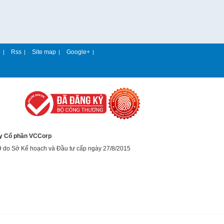
e
Rss
Site map
Google+
|
|
|
|
y Cổ phần VCCorp
9 do Sở Kế hoạch và Đầu tư cấp ngày 27/8/2015