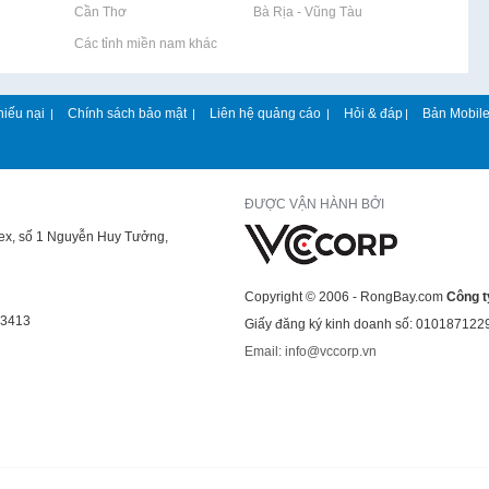
Rao vặt tại Cần Thơ
Rao vặt tại Bà Rịa - Vũng Tàu
Rao vặt tại Các tỉnh miền nam khác
hiếu nại
Chính sách bảo mật
Liên hệ quảng cáo
Hỏi & đáp
Bản Mobil
|
|
|
|
ĐƯỢC VẬN HÀNH BỞI
lex, số 1 Nguyễn Huy Tưởng,
Copyright © 2006 - RongBay.com
Công t
43413
Giấy đăng ký kinh doanh số: 010187122
Email: info@vccorp.vn