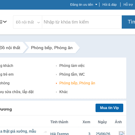
Đăng tin ưu tiên
Hỏi & đáp
Hỗ trợ
g
Tì
Đồ nội thất
Đồ nội thất
Phòng bếp, Phòng ăn
g khách
Phòng làm việc
g trẻ em
Phòng tắm, WC
phòng
Phòng bếp, Phòng ăn
vụ sửa chữa, lắp đặt
Khác
Mua tin Vip
Dương
Tỉnh thành
Xem
Ngày
Ảnh
a thật giá xưởng, mẫu
Hải Dương
3
25/06/26