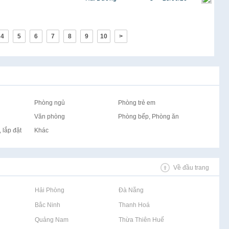
4
5
6
7
8
9
10
>
Phòng ngủ
Phòng trẻ em
Văn phòng
Phòng bếp, Phòng ăn
 lắp đặt
Khác
Về đầu trang
Rao vặt tại Hải Phòng
Rao vặt tại Đà Nẵng
Rao vặt tại Bắc Ninh
Rao vặt tại Thanh Hoá
Rao vặt tại Quảng Nam
Rao vặt tại Thừa Thiên Huế