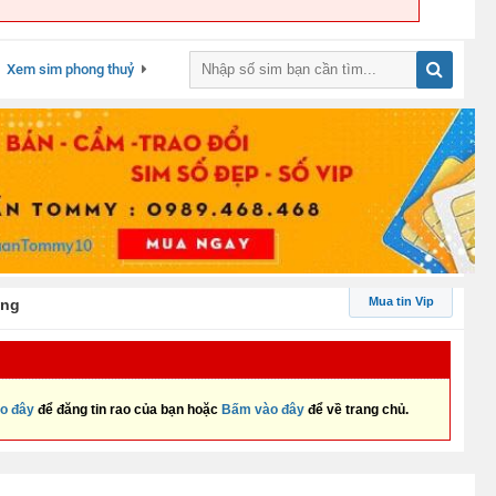
Xem sim phong thuỷ
Mua tin Vip
ơng
o đây
để đăng tin rao của bạn hoặc
Bấm vào đây
để về trang chủ.