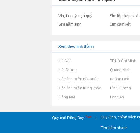
Vip, tứ quý, ngũ quý
Sim lặp, kép, taxi
Sim năm sinh
Sim cam kết
Xem theo tỉnh thành
Rao vặt tại Hà Nội
Rao vặt tại TP.Hồ Chí Minh
Rao vặt tại Hải Dương
Rao vặt tại Quảng Ninh
Rao vặt tại Các tỉnh miền bắc khác
Rao vặt tại Khánh Hoà
Rao vặt tại Các tỉnh miền trung khác
Rao vặt tại Bình Dương
Rao vặt tại Đồng Nai
Rao vặt tại Long An
New
Quy định, chính sách k
Quy chế Rồng Bay
|
Tìm kiếm nhanh