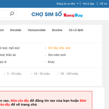
Đăng tin ưu tiên
Hỏi & đáp
Hỗ trợ
tel
Gmobile
Vietnamobile
Beeline
Số cố định
tứ quý, ngũ quý
Sim lặp, kép, taxi
hát, thần tài
Sim năm sinh
iá rẻ
Khác
5 - 10 triệu
10 - 50 triệu
50 - 100 triệu
in rao.
để đăng tin rao của bạn hoặc
Bấm vào đây
Bấm
để về trang chủ
vào đây