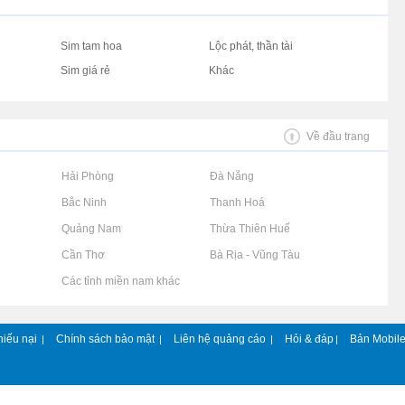
Sim tam hoa
Lộc phát, thần tài
Sim giá rẻ
Khác
Về đầu trang
Rao vặt tại Hải Phòng
Rao vặt tại Đà Nẵng
Rao vặt tại Bắc Ninh
Rao vặt tại Thanh Hoá
Rao vặt tại Quảng Nam
Rao vặt tại Thừa Thiên Huế
Rao vặt tại Cần Thơ
Rao vặt tại Bà Rịa - Vũng Tàu
Rao vặt tại Các tỉnh miền nam khác
hiếu nại
Chính sách bảo mật
Liên hệ quảng cáo
Hỏi & đáp
Bản Mobil
|
|
|
|