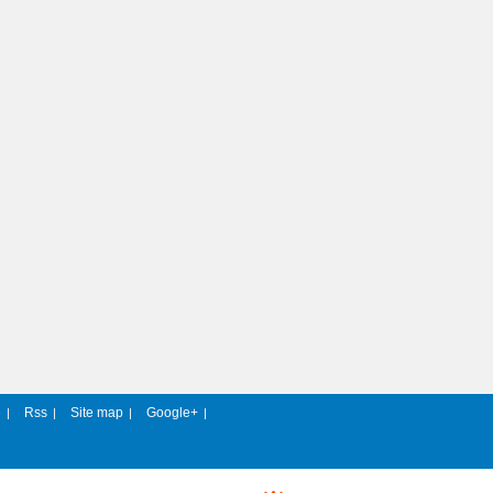
e
Rss
Site map
Google+
|
|
|
|