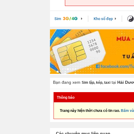
Sim
Kho số đẹp
Bạn đang xem
tại
Hải Dư
Sim lặp, kép, taxi
Thông báo
Trang này hiện thời chưa có tin rao.
Bấm và
Các chuyên mục liên quan