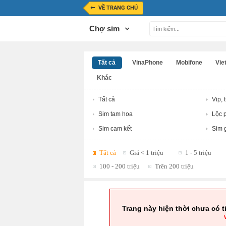
VỀ TRANG CHỦ
Chợ sim
Tất cả
VinaPhone
Mobifone
Viet
Khác
Tất cả
Vip, 
Sim tam hoa
Lộc p
Sim cam kết
Sim g
Tất cả
Giá < 1 triệu
1 - 5 triệu
100 - 200 triệu
Trên 200 triệu
Trang này hiện thời chưa có t