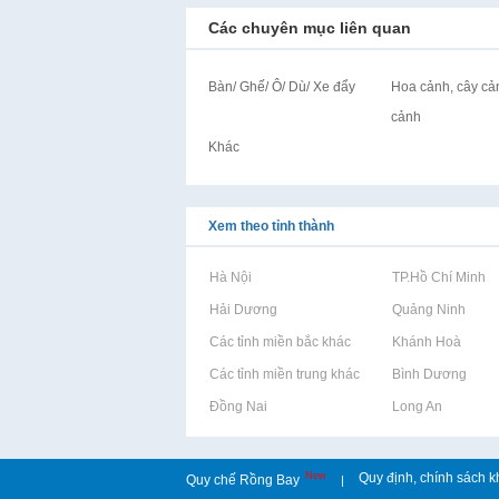
Các chuyên mục liên quan
Bàn/ Ghế/ Ô/ Dù/ Xe đẩy
Hoa cảnh, cây cản
cảnh
Khác
Xem theo tỉnh thành
Rao vặt tại Hà Nội
Rao vặt tại TP.Hồ Chí Minh
Rao vặt tại Hải Dương
Rao vặt tại Quảng Ninh
Rao vặt tại Các tỉnh miền bắc khác
Rao vặt tại Khánh Hoà
Rao vặt tại Các tỉnh miền trung khác
Rao vặt tại Bình Dương
Rao vặt tại Đồng Nai
Rao vặt tại Long An
New
Quy định, chính sách k
Quy chế Rồng Bay
|