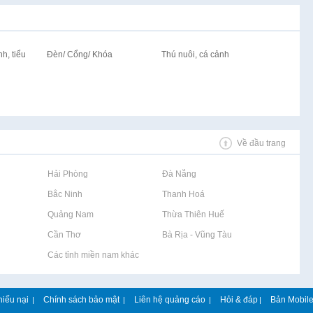
h, tiểu
Đèn/ Cổng/ Khóa
Thú nuôi, cá cảnh
Về đầu trang
Rao vặt tại Hải Phòng
Rao vặt tại Đà Nẵng
Rao vặt tại Bắc Ninh
Rao vặt tại Thanh Hoá
Rao vặt tại Quảng Nam
Rao vặt tại Thừa Thiên Huế
Rao vặt tại Cần Thơ
Rao vặt tại Bà Rịa - Vũng Tàu
Rao vặt tại Các tỉnh miền nam khác
hiếu nại
Chính sách bảo mật
Liên hệ quảng cáo
Hỏi & đáp
Bản Mobil
|
|
|
|