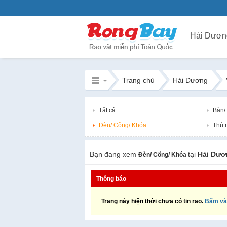
Hải Dươn
Trang chủ
Hải Dương
Tất cả
Bàn/
Đèn/ Cổng/ Khóa
Thú 
Bạn đang xem
tại
Hải Dươ
Đèn/ Cổng/ Khóa
Thông báo
Trang này hiện thời chưa có tin rao.
Bấm và