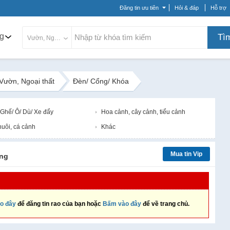
Đăng tin ưu tiên
Hỏi & đáp
Hỗ trợ
g
Tì
Vườn, Ngoại thất
Vườn, Ngoại thất
Đèn/ Cổng/ Khóa
 Ghế/ Ô/ Dù/ Xe đẩy
Hoa cảnh, cây cảnh, tiểu cảnh
nuôi, cá cảnh
Khác
Mua tin Vip
ng
o đây
để đăng tin rao của bạn hoặc
Bấm vào đây
để về trang chủ.