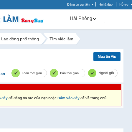
Đăng tin ưu tiên
Hỏi & đáp
Hỗ trợ
Hải Phòng
Lao động phổ thông
Tìm việc làm
Mua tin Vip
Ngoài giờ
Toàn thời gian
Bán thời gian
ian
 đây
để đăng tin rao của bạn hoặc
Bấm vào đây
để về trang chủ.