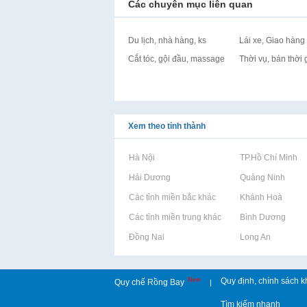
Các chuyên mục liên quan
Du lịch, nhà hàng, ks
Lái xe, Giao hàng
Cắt tóc, gội đầu, massage
Thời vụ, bán thời 
Xem theo tỉnh thành
Rao vặt tại Hà Nội
Rao vặt tại TP.Hồ Chí Minh
Rao vặt tại Hải Dương
Rao vặt tại Quảng Ninh
Rao vặt tại Các tỉnh miền bắc khác
Rao vặt tại Khánh Hoà
Rao vặt tại Các tỉnh miền trung khác
Rao vặt tại Bình Dương
Rao vặt tại Đồng Nai
Rao vặt tại Long An
New
Quy định, chính sách k
Quy chế Rồng Bay
|
Tìm kiếm nhanh