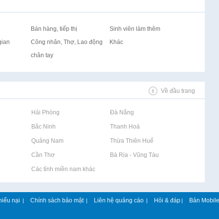
Bán hàng, tiếp thị
Sinh viên làm thêm
gian
Công nhân, Thợ, Lao động
Khác
chân tay
Về đầu trang
Rao vặt tại Hải Phòng
Rao vặt tại Đà Nẵng
Rao vặt tại Bắc Ninh
Rao vặt tại Thanh Hoá
Rao vặt tại Quảng Nam
Rao vặt tại Thừa Thiên Huế
Rao vặt tại Cần Thơ
Rao vặt tại Bà Rịa - Vũng Tàu
Rao vặt tại Các tỉnh miền nam khác
hiếu nại
Chính sách bảo mật
Liên hệ quảng cáo
Hỏi & đáp
Bản Mobil
|
|
|
|