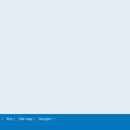
e
Rss
Site map
Google+
|
|
|
|