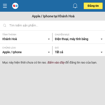
Đăng tin
Apple / Iphone tại Khánh Hoà
TỈNH THÀNH
CHUYÊN MỤC
Khánh Hoà
Điện thoại, máy tính bảng
CHỦNG LOẠI
GIÁ
Apple / Iphone
Tất cả
Mục này hiện thời chưa có tin rao.
Bấm vào đây
để đăng tin rao của bạn.