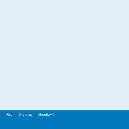
e
Rss
Site map
Google+
|
|
|
|