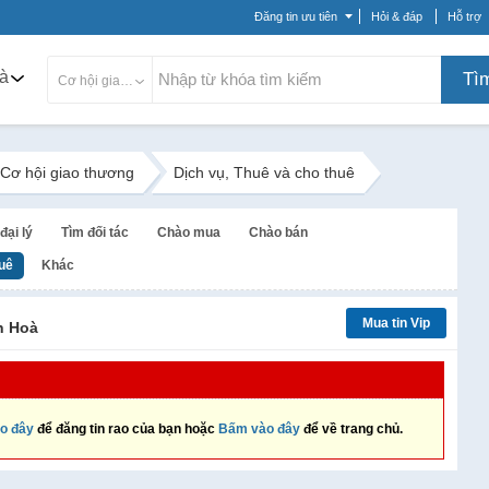
Đăng tin ưu tiên
Hỏi & đáp
Hỗ trợ
à
Tì
Cơ hội giao thương
Cơ hội giao thương
Dịch vụ, Thuê và cho thuê
đại lý
Tìm đối tác
Chào mua
Chào bán
huê
Khác
Mua tin Vip
h Hoà
o đây
để đăng tin rao của bạn hoặc
Bấm vào đây
để về trang chủ.