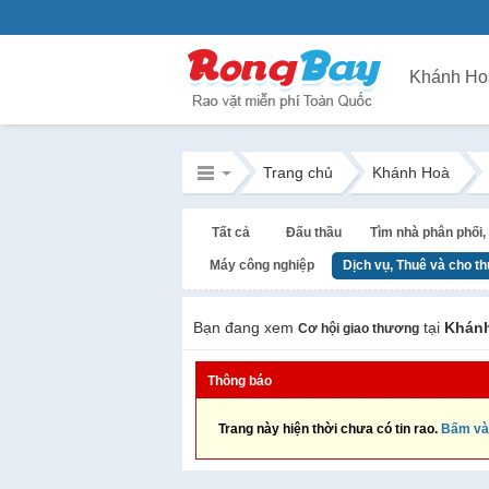
Khánh Ho
Trang chủ
Khánh Hoà
Tất cả
Đấu thầu
Tìm nhà phân phối, 
Máy công nghiệp
Dịch vụ, Thuê và cho t
Bạn đang xem
tại
Khán
Cơ hội giao thương
Thông báo
Trang này hiện thời chưa có tin rao.
Bấm và