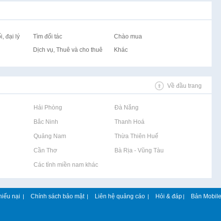
, đại lý
Tìm đối tác
Chào mua
Dịch vụ, Thuê và cho thuê
Khác
Về đầu trang
Rao vặt tại Hải Phòng
Rao vặt tại Đà Nẵng
Rao vặt tại Bắc Ninh
Rao vặt tại Thanh Hoá
Rao vặt tại Quảng Nam
Rao vặt tại Thừa Thiên Huế
Rao vặt tại Cần Thơ
Rao vặt tại Bà Rịa - Vũng Tàu
Rao vặt tại Các tỉnh miền nam khác
hiếu nại
Chính sách bảo mật
Liên hệ quảng cáo
Hỏi & đáp
Bản Mobil
|
|
|
|