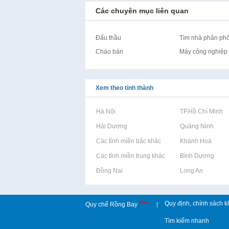
Các chuyên mục liên quan
Đấu thầu
Tìm nhà phân phối
Chào bán
Máy công nghiệp
Xem theo tỉnh thành
Rao vặt tại Hà Nội
Rao vặt tại TP.Hồ Chí Minh
Rao vặt tại Hải Dương
Rao vặt tại Quảng Ninh
Rao vặt tại Các tỉnh miền bắc khác
Rao vặt tại Khánh Hoà
Rao vặt tại Các tỉnh miền trung khác
Rao vặt tại Bình Dương
Rao vặt tại Đồng Nai
Rao vặt tại Long An
New
Quy định, chính sách k
Quy chế Rồng Bay
|
Tìm kiếm nhanh