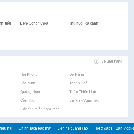
h, tiểu
Đèn/ Cổng/ Khóa
Thú nuôi, cá cảnh
Về đầu trang
Rao vặt tại Hải Phòng
Rao vặt tại Đà Nẵng
Rao vặt tại Bắc Ninh
Rao vặt tại Thanh Hoá
Rao vặt tại Quảng Nam
Rao vặt tại Thừa Thiên Huế
Rao vặt tại Cần Thơ
Rao vặt tại Bà Rịa - Vũng Tàu
Rao vặt tại Các tỉnh miền nam khác
hiếu nại
Chính sách bảo mật
Liên hệ quảng cáo
Hỏi & đáp
Bản Mobil
|
|
|
|