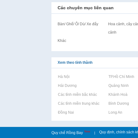
Các chuyên mục liên quan
Bàn/ Ghế/ Ô/ Dù/ Xe đẩy
Hoa cảnh, cây cản
cảnh
Khác
Xem theo tỉnh thành
Rao vặt tại Hà Nội
Rao vặt tại TP.Hồ Chí Minh
Rao vặt tại Hải Dương
Rao vặt tại Quảng Ninh
Rao vặt tại Các tỉnh miền bắc khác
Rao vặt tại Khánh Hoà
Rao vặt tại Các tỉnh miền trung khác
Rao vặt tại Bình Dương
Rao vặt tại Đồng Nai
Rao vặt tại Long An
New
Quy định, chính sách k
Quy chế Rồng Bay
|