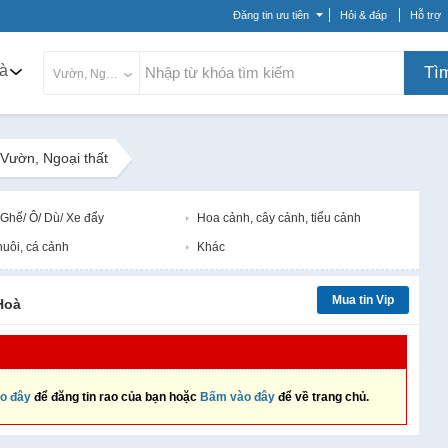
Đăng tin ưu tiên
Hỏi & đáp
Hỗ trợ
à
Tì
Vườn, Ngoại thất
Vườn, Ngoại thất
 Ghế/ Ô/ Dù/ Xe đẩy
Hoa cảnh, cây cảnh, tiểu cảnh
nuôi, cá cảnh
Khác
Mua tin Vip
Hoà
o đây
để đăng tin rao của bạn hoặc
Bấm vào đây
để về trang chủ.