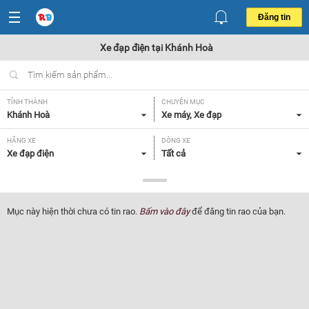
Đăng tin
Xe đạp điện tại Khánh Hoà
TỈNH THÀNH
CHUYÊN MỤC
Khánh Hoà
Xe máy, Xe đạp
HÃNG XE
DÒNG XE
Xe đạp điện
Tất cả
NHU CẦU
GIÁ
Tất cả
Tất cả
Mục này hiện thời chưa có tin rao.
Bấm vào đây
để đăng tin rao của bạn.
Lọc