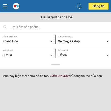
Đăng tin
Suzuki tại Khánh Hoà
TỈNH THÀNH
CHUYÊN MỤC
Khánh Hoà
Xe máy, Xe đạp
HÃNG XE
DÒNG XE
Suzuki
Tất cả
NHU CẦU
GIÁ
Tất cả
Tất cả
Mục này hiện thời chưa có tin rao.
Bấm vào đây
để đăng tin rao của bạn.
Lọc