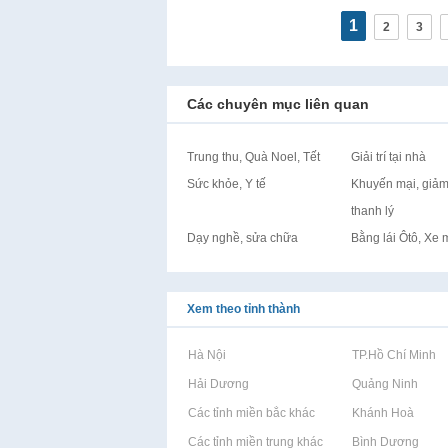
1
2
3
Các chuyên mục liên quan
Trung thu, Quà Noel, Tết
Giải trí tại nhà
Sức khỏe, Y tế
Khuyến mại, giảm
thanh lý
Dạy nghề, sửa chữa
Bằng lái Ôtô, Xe 
Xem theo tỉnh thành
Rao vặt tại Hà Nội
Rao vặt tại TP.Hồ Chí Minh
Rao vặt tại Hải Dương
Rao vặt tại Quảng Ninh
Rao vặt tại Các tỉnh miền bắc khác
Rao vặt tại Khánh Hoà
Rao vặt tại Các tỉnh miền trung khác
Rao vặt tại Bình Dương