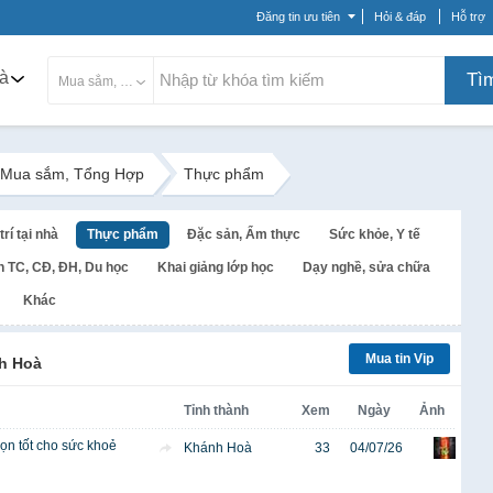
Đăng tin ưu tiên
Hỏi & đáp
Hỗ trợ
à
Tì
Mua sắm, Tổng Hợp
Mua sắm, Tổng Hợp
Thực phẩm
trí tại nhà
Thực phẩm
Đặc sản, Ẩm thực
Sức khỏe, Y tế
h TC, CĐ, ĐH, Du học
Khai giảng lớp học
Dạy nghề, sửa chữa
Khác
Mua tin Vip
h Hoà
Tỉnh thành
Xem
Ngày
Ảnh
n tốt cho sức khoẻ
Khánh Hoà
33
04/07/26