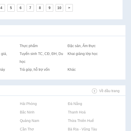
4
5
6
7
8
9
10
>
Thực phẩm
Đặc sản, Ẩm thực
 giá,
Tuyển sinh TC, CĐ, ĐH, Du
Khai giảng lớp học
học
máy
Trả góp, hỗ trợ vốn
Khác
Về đầu trang
Rao vặt tại Hải Phòng
Rao vặt tại Đà Nẵng
Rao vặt tại Bắc Ninh
Rao vặt tại Thanh Hoá
Rao vặt tại Quảng Nam
Rao vặt tại Thừa Thiên Huế
Rao vặt tại Cần Thơ
Rao vặt tại Bà Rịa - Vũng Tàu