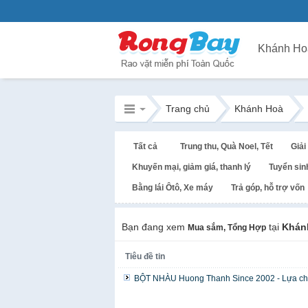
Khánh Ho
Trang chủ
Khánh Hoà
Tất cả
Trung thu, Quà Noel, Tết
Giải 
Khuyến mại, giảm giá, thanh lý
Tuyển sin
Bằng lái Ôtô, Xe máy
Trả góp, hỗ trợ vốn
Bạn đang xem
tại
Khán
Mua sắm, Tổng Hợp
Tiêu đề tin
BỘT NHÀU Huong Thanh Since 2002 - Lựa chọ