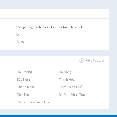
t
Văn phòng, hành chính, thư
Kế toán, tài chính
ký
Khác
Về đầu trang
Rao vặt tại Hải Phòng
Rao vặt tại Đà Nẵng
Rao vặt tại Bắc Ninh
Rao vặt tại Thanh Hoá
Rao vặt tại Quảng Nam
Rao vặt tại Thừa Thiên Huế
Rao vặt tại Cần Thơ
Rao vặt tại Bà Rịa - Vũng Tàu
Rao vặt tại Các tỉnh miền nam khác