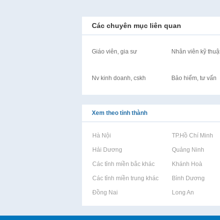
Các chuyên mục liên quan
Giáo viên, gia sư
Nhân viên kỹ thuậ
Nv kinh doanh, cskh
Bảo hiểm, tư vấn
Xem theo tỉnh thành
Rao vặt tại Hà Nội
Rao vặt tại TP.Hồ Chí Minh
Rao vặt tại Hải Dương
Rao vặt tại Quảng Ninh
Rao vặt tại Các tỉnh miền bắc khác
Rao vặt tại Khánh Hoà
Rao vặt tại Các tỉnh miền trung khác
Rao vặt tại Bình Dương
Rao vặt tại Đồng Nai
Rao vặt tại Long An