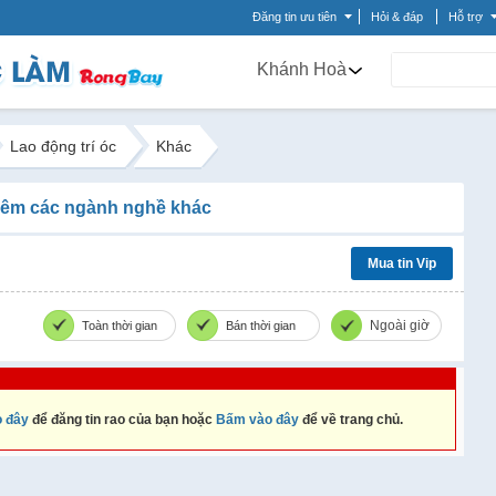
Đăng tin ưu tiên
Hỏi & đáp
Hỗ trợ
Khánh Hoà
Lao động trí óc
Khác
êm các ngành nghề khác
Mua tin Vip
Ngoài giờ
Toàn thời gian
Bán thời gian
 đây
để đăng tin rao của bạn hoặc
Bấm vào đây
để về trang chủ.