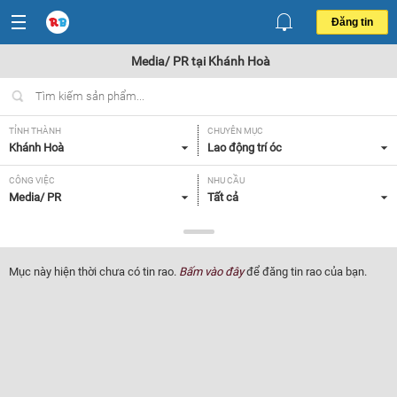
Đăng tin
Media/ PR tại Khánh Hoà
TỈNH THÀNH
CHUYÊN MỤC
Khánh Hoà
Lao động trí óc
CÔNG VIỆC
NHU CẦU
Media/ PR
Tất cả
LOẠI HÌNH
Tất cả
Mục này hiện thời chưa có tin rao.
Bấm vào đây
để đăng tin rao của bạn.
Lọc