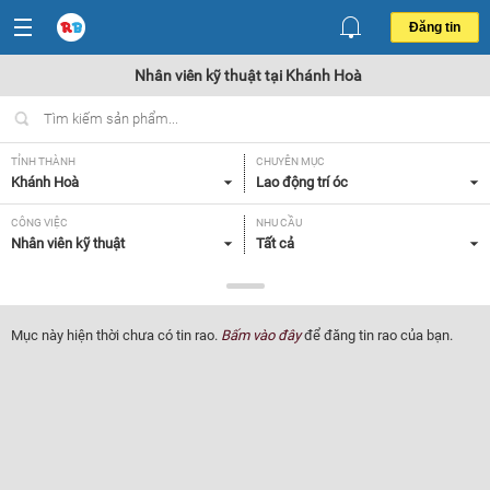
Đăng tin
Nhân viên kỹ thuật tại Khánh Hoà
TỈNH THÀNH
CHUYÊN MỤC
Khánh Hoà
Lao động trí óc
CÔNG VIỆC
NHU CẦU
Nhân viên kỹ thuật
Tất cả
LOẠI HÌNH
Tất cả
Mục này hiện thời chưa có tin rao.
Bấm vào đây
để đăng tin rao của bạn.
Lọc