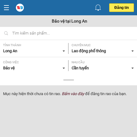
Đăng tin
Bảo vệ tại Long An
TỈNH THÀNH
CHUYÊN MỤC
Long An
Lao động phổ thông
CÔNG VIỆC
NHU CẦU
Bảo vệ
Cần tuyển
LOẠI HÌNH
Tất cả
Mục này hiện thời chưa có tin rao.
Bấm vào đây
để đăng tin rao của bạn.
Lọc