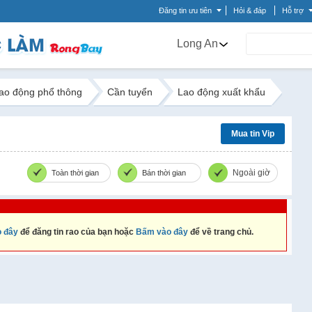
Đăng tin ưu tiên
Hỏi & đáp
Hỗ trợ
Long An
ao động phổ thông
Cần tuyển
Lao động xuất khẩu
Mua tin Vip
Ngoài giờ
Toàn thời gian
Bán thời gian
 đây
để đăng tin rao của bạn hoặc
Bấm vào đây
để về trang chủ.