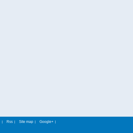
e
Rss
Site map
Google+
|
|
|
|