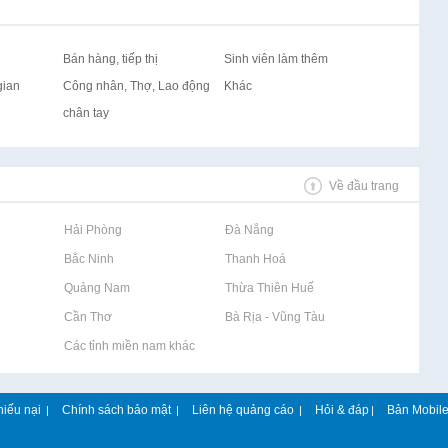
Bán hàng, tiếp thị
Sinh viên làm thêm
gian
Công nhân, Thợ, Lao động
Khác
chân tay
Về đầu trang
Rao vặt tại Hải Phòng
Rao vặt tại Đà Nẵng
Rao vặt tại Bắc Ninh
Rao vặt tại Thanh Hoá
Rao vặt tại Quảng Nam
Rao vặt tại Thừa Thiên Huế
Rao vặt tại Cần Thơ
Rao vặt tại Bà Rịa - Vũng Tàu
Rao vặt tại Các tỉnh miền nam khác
hiếu nại
Chính sách bảo mật
Liên hệ quảng cáo
Hỏi & đáp
Bản Mobil
|
|
|
|