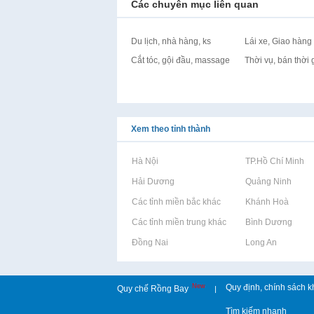
Các chuyên mục liên quan
Du lịch, nhà hàng, ks
Lái xe, Giao hàng
Cắt tóc, gội đầu, massage
Thời vụ, bán thời 
Xem theo tỉnh thành
Rao vặt tại Hà Nội
Rao vặt tại TP.Hồ Chí Minh
Rao vặt tại Hải Dương
Rao vặt tại Quảng Ninh
Rao vặt tại Các tỉnh miền bắc khác
Rao vặt tại Khánh Hoà
Rao vặt tại Các tỉnh miền trung khác
Rao vặt tại Bình Dương
Rao vặt tại Đồng Nai
Rao vặt tại Long An
New
Quy định, chính sách k
Quy chế Rồng Bay
|
Tìm kiếm nhanh