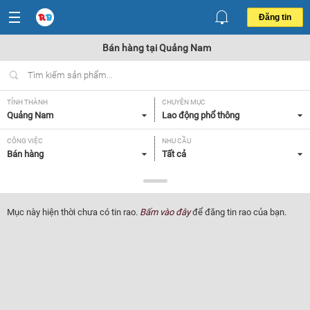
Đăng tin
Bán hàng tại Quảng Nam
TỈNH THÀNH
CHUYÊN MỤC
Quảng Nam
Lao động phổ thông
CÔNG VIỆC
NHU CẦU
Bán hàng
Tất cả
LOẠI HÌNH
Tất cả
Mục này hiện thời chưa có tin rao.
Bấm vào đây
để đăng tin rao của bạn.
Lọc