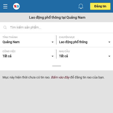
Đăng tin
Lao động phổ thông tại Quảng Nam
TỈNH THÀNH
CHUYÊN MỤC
Quảng Nam
Lao động phổ thông
CÔNG VIỆC
NHU CẦU
Tất cả
Tất cả
LOẠI HÌNH
Tất cả
Mục này hiện thời chưa có tin rao.
Bấm vào đây
để đăng tin rao của bạn.
Lọc