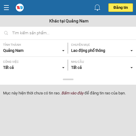
Đăng tin
Khác tại Quảng Nam
TỈNH THÀNH
CHUYÊN MỤC
Quảng Nam
Lao động phổ thông
CÔNG VIỆC
NHU CẦU
Tất cả
Tất cả
LOẠI HÌNH
Tất cả
Mục này hiện thời chưa có tin rao.
Bấm vào đây
để đăng tin rao của bạn.
Lọc