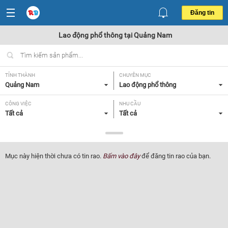
Đăng tin
Lao động phổ thông tại Quảng Nam
TỈNH THÀNH
CHUYÊN MỤC
Quảng Nam
Lao động phổ thông
CÔNG VIỆC
NHU CẦU
Tất cả
Tất cả
LOẠI HÌNH
Tất cả
Mục này hiện thời chưa có tin rao.
Bấm vào đây
để đăng tin rao của bạn.
Lọc