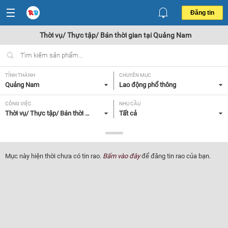
Đăng tin
Thời vụ/ Thực tập/ Bán thời gian tại Quảng Nam
TỈNH THÀNH
CHUYÊN MỤC
Quảng Nam
Lao động phổ thông
CÔNG VIỆC
NHU CẦU
Thời vụ/ Thực tập/ Bán thời gian
Tất cả
LOẠI HÌNH
Tất cả
Mục này hiện thời chưa có tin rao.
Bấm vào đây
để đăng tin rao của bạn.
Lọc