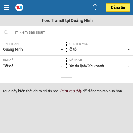
Đăng tin
Ford Transit tại Quảng Ninh
TỈNH THÀNH
CHUYÊN MỤC
Quảng Ninh
Ô tô
NHU CẦU
HÃNG XE
Tất cả
Xe du lịch/ Xe khách
DÒNG XE
NĂM SẢN XUẤT
Ford Transit
Tất cả
Mục này hiện thời chưa có tin rao.
Bấm vào đây
để đăng tin rao của bạn.
GIÁ XE
XUẤT XỨ
Tất cả
Tất cả
HỘP SỐ
Tất cả