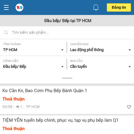
Đăng tin
Đầu bếp/ Bếp tại TP HCM
TỈNH THÀNH
CHUYÊN MỤC
TP HCM
Lao động phổ thông
CÔNG VIỆC
NHU CẦU
Đầu bếp/ Bếp
Cần tuyển
LOẠI HÌNH
Tất cả
Ko Cần Kn, Bao Cơm Phụ Bếp Bánh Quận 1
Thoả thuận
Lọc
03/08
1
TP HCM
TIỆM YẾN tuyển bếp chính, phục vụ, tạp vụ phụ bếp làm Q1
Thoả thuận