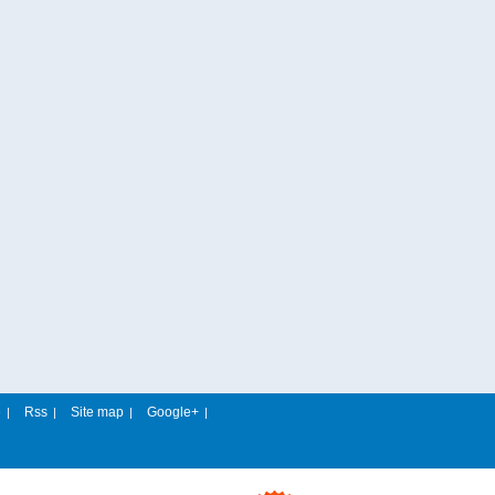
e
Rss
Site map
Google+
|
|
|
|