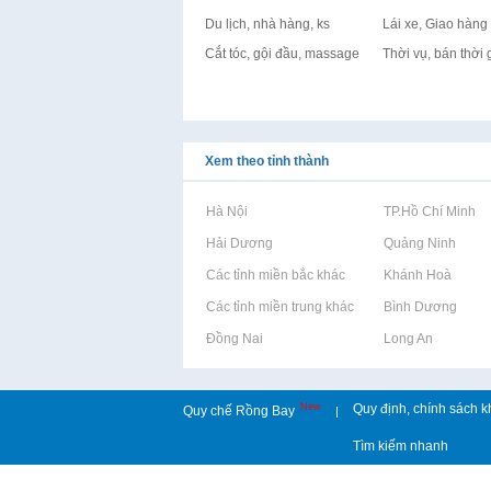
Du lịch, nhà hàng, ks
Lái xe, Giao hàng
Cắt tóc, gội đầu, massage
Thời vụ, bán thời 
Xem theo tỉnh thành
Rao vặt tại Hà Nội
Rao vặt tại TP.Hồ Chí Minh
Rao vặt tại Hải Dương
Rao vặt tại Quảng Ninh
Rao vặt tại Các tỉnh miền bắc khác
Rao vặt tại Khánh Hoà
Rao vặt tại Các tỉnh miền trung khác
Rao vặt tại Bình Dương
Rao vặt tại Đồng Nai
Rao vặt tại Long An
New
Quy định, chính sách k
Quy chế Rồng Bay
|
Tìm kiếm nhanh