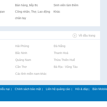
Bán hàng, tiếp thị
Sinh viên làm thêm
gian
Công nhân, Thợ, Lao động
Khác
chân tay
Về đầu trang
Rao vặt tại Hải Phòng
Rao vặt tại Đà Nẵng
Rao vặt tại Bắc Ninh
Rao vặt tại Thanh Hoá
Rao vặt tại Quảng Nam
Rao vặt tại Thừa Thiên Huế
Rao vặt tại Cần Thơ
Rao vặt tại Bà Rịa - Vũng Tàu
Rao vặt tại Các tỉnh miền nam khác
hiếu nại
Chính sách bảo mật
Liên hệ quảng cáo
Hỏi & đáp
Bản Mobil
|
|
|
|