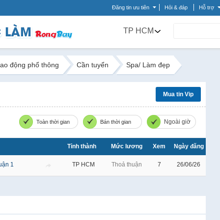
Đăng tin ưu tiên
Hỏi & đáp
Hỗ trợ
TP HCM
ao động phổ thông
Cần tuyển
Spa/ Làm đẹp
Mua tin Vip
Ngoài giờ
Toàn thời gian
Bán thời gian
Tỉnh thành
Mức lương
Xem
Ngày đăng
uận 1
TP HCM
Thoả thuận
7
26/06/26