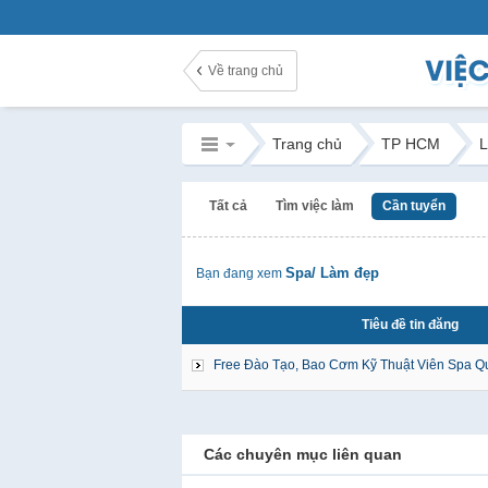
Về trang chủ
Trang chủ
TP HCM
L
Tất cả
Tìm việc làm
Cần tuyển
Spa/ Làm đẹp
Bạn đang xem
Tiêu đề tin đăng
Free Đào Tạo, Bao Cơm Kỹ Thuật Viên Spa Q
Các chuyên mục liên quan