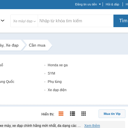
Đăng tin ưu tiên
Hỏi & đáp
H
c
Tìm
Xe máy/ đạp
áy, Xe đạp
Cần mua
số
Honda xe ga
SYM
ung Quốc
Phụ tùng
Xe đạp điện
Mua tin Vip
Hiển thị:
Địa chỉ mua bán xe máy, xe đạp cũ và mới uy tín, giá xe máy, xe đạp chính hãng mới nhất, đa dạng các loại xe máy, xe đạp tại Rongbay.com
Xem thêm