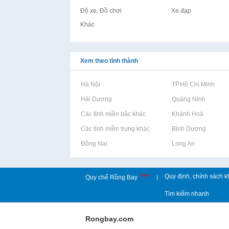
Độ xe, Đồ chơi
Xe đạp
Khác
Xem theo tỉnh thành
Rao vặt tại Hà Nội
Rao vặt tại TP.Hồ Chí Minh
Rao vặt tại Hải Dương
Rao vặt tại Quảng Ninh
Rao vặt tại Các tỉnh miền bắc khác
Rao vặt tại Khánh Hoà
Rao vặt tại Các tỉnh miền trung khác
Rao vặt tại Bình Dương
Rao vặt tại Đồng Nai
Rao vặt tại Long An
New
Quy định, chính sách k
Quy chế Rồng Bay
|
Tìm kiếm nhanh
Rongbay.com