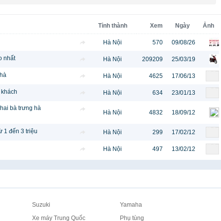
Tỉnh thành
Xem
Ngày
Ảnh
Hà Nội
570
09/08/26
o nhất
Hà Nội
209209
25/03/19
nhà
Hà Nội
4625
17/06/13
ý khách
Hà Nội
634
23/01/13
hai bà trưng hà
Hà Nội
4832
18/09/12
 1 đến 3 triệu
Hà Nội
299
17/02/12
Hà Nội
497
13/02/12
Suzuki
Yamaha
Xe máy Trung Quốc
Phụ tùng