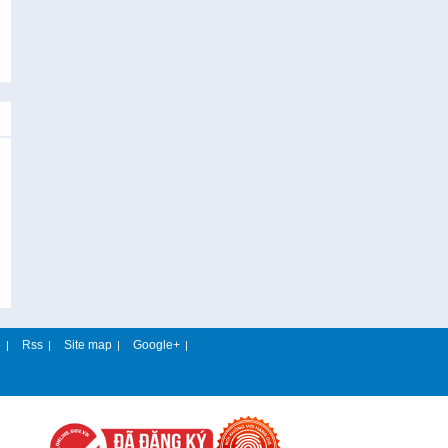
e
Rss
Site map
Google+
|
|
|
|