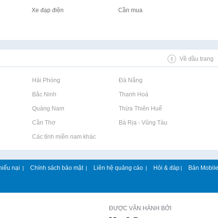
Xe đạp điện
Cần mua
Về đầu trang
Rao vặt tại Hải Phòng
Rao vặt tại Đà Nẵng
Rao vặt tại Bắc Ninh
Rao vặt tại Thanh Hoá
Rao vặt tại Quảng Nam
Rao vặt tại Thừa Thiên Huế
Rao vặt tại Cần Thơ
Rao vặt tại Bà Rịa - Vũng Tàu
Rao vặt tại Các tỉnh miền nam khác
hiếu nại
Chính sách bảo mật
Liên hệ quảng cáo
Hỏi & đáp
Bản Mobil
|
|
|
|
ĐƯỢC VẬN HÀNH BỞI