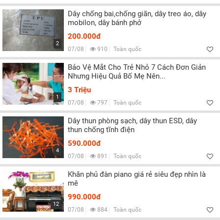
Dây chống bai,chống giãn, dây treo áo, dây
mobilon, dây bánh phở
200.000đ
2
07/08
910
Toàn quốc
Bảo Vệ Mắt Cho Trẻ Nhỏ 7 Cách Đơn Giản
Nhưng Hiệu Quả Bố Mẹ Nên...
3 Triệu
1
07/08
797
Toàn quốc
Dây thun phòng sạch, dây thun ESD, dây
thun chống tĩnh điện
590.000đ
4
07/08
891
Toàn quốc
Khăn phủ đàn piano giá rẻ siêu đẹp nhìn là
mê
990.000đ
12
07/08
884
Toàn quốc