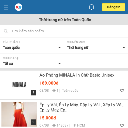
Đăng tin
Thời trang nữ trên Toàn Quốc
TỈNH THÀNH
CHUYÊN MỤC
Toàn quốc
Thời trang nữ
CHỦNG LOẠI
Tất cả
Áo Phông MINALA In Chữ Basic Unisex
189.000đ
08/08
1
Toàn quốc
1
Ép Ly Vải, Ép Ly Máy, Dập Ly Vải , Xếp Ly Vải,
Ep Ly May, Ep...
15.000đ
9
07/08
148037
TP HCM