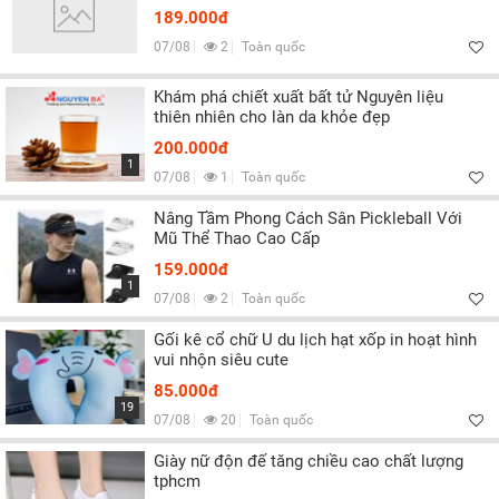
189.000đ
07/08
2
Toàn quốc
Khám phá chiết xuất bất tử Nguyên liệu
thiên nhiên cho làn da khỏe đẹp
200.000đ
1
07/08
1
Toàn quốc
Nâng Tầm Phong Cách Sân Pickleball Với
Mũ Thể Thao Cao Cấp
159.000đ
1
07/08
2
Toàn quốc
Gối kê cổ chữ U du lịch hạt xốp in hoạt hình
vui nhộn siêu cute
85.000đ
19
07/08
20
Toàn quốc
Giày nữ độn đế tăng chiều cao chất lượng
tphcm