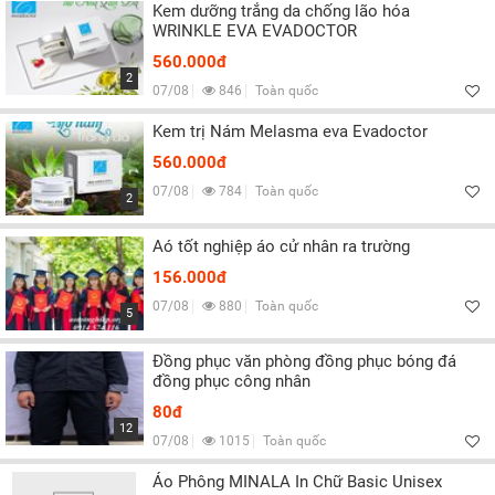
Kem dưỡng trắng da chống lão hóa
WRINKLE EVA EVADOCTOR
560.000đ
2
07/08
846
Toàn quốc
Kem trị Nám Melasma eva Evadoctor
560.000đ
07/08
784
Toàn quốc
2
Aó tốt nghiệp áo cử nhân ra trường
156.000đ
07/08
880
Toàn quốc
5
Đồng phục văn phòng đồng phục bóng đá
đồng phục công nhân
80đ
12
07/08
1015
Toàn quốc
Áo Phông MINALA In Chữ Basic Unisex