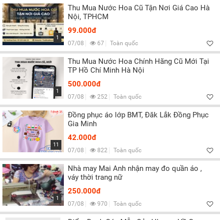
Thu Mua Nước Hoa Cũ Tận Nơi Giá Cao Hà
Nội, TPHCM
99.000đ
1
07/08
67
Toàn quốc
Thu Mua Nước Hoa Chính Hãng Cũ Mới Tại
TP Hồ Chí Minh Hà Nội
500.000đ
1
07/08
252
Toàn quốc
Đồng phục áo lớp BMT, Đăk Lắk Đồng Phục
Gia Minh
42.000đ
11
07/08
822
Toàn quốc
Nhà may Mai Anh nhận may đo quần áo ,
váy thời trang nữ
250.000đ
1
07/08
970
Toàn quốc