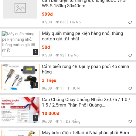
Cân bàn điện tử tính giá, chống nước VPS
WS S 150kg 30x40cm
999đ
07/08
638
Hà Nội
Máy quấn màng pe kiện hàng nhỏ, thùng
carton giá tốt nhất
50đ
2
07/08
92
Hà Nội
Cảm biến rung 4B Đại lý phân phối 4b chính
hãng
3 Triệu
1
06/08
1
TP HCM
Cáp Chống Cháy Chống Nhiễu 2x0.75 / 1.0 /
1.5 / 2.5mm Phân Phối Quảng...
10.000đ
3
06/08
1
Đà Nẵng
Máy bơm điện Tellarini Nhà phân phối Bơm