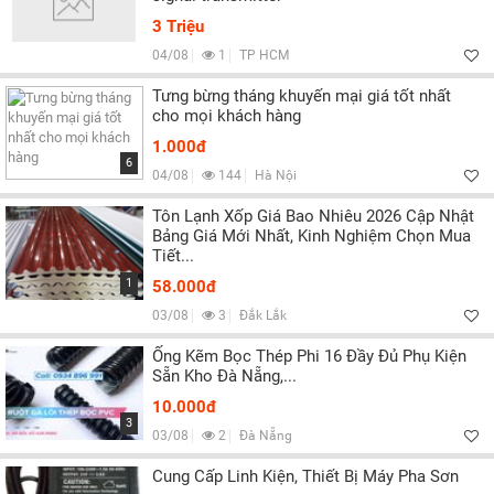
3 Triệu
04/08
1
TP HCM
Tưng bừng tháng khuyến mại giá tốt nhất
cho mọi khách hàng
1.000đ
6
04/08
144
Hà Nội
Tôn Lạnh Xốp Giá Bao Nhiêu 2026 Cập Nhật
Bảng Giá Mới Nhất, Kinh Nghiệm Chọn Mua
Tiết...
1
58.000đ
03/08
3
Đắk Lắk
Ống Kẽm Bọc Thép Phi 16 Đầy Đủ Phụ Kiện
Sẵn Kho Đà Nẵng,...
10.000đ
3
03/08
2
Đà Nẵng
Cung Cấp Linh Kiện, Thiết Bị Máy Pha Sơn