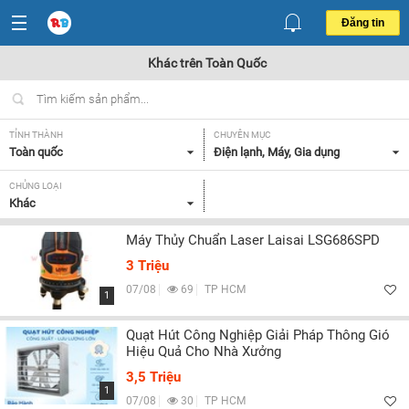
Đăng tin
Khác trên Toàn Quốc
TỈNH THÀNH
CHUYÊN MỤC
Toàn quốc
Điện lạnh, Máy, Gia dụng
CHỦNG LOẠI
Khác
Máy Thủy Chuẩn Laser Laisai LSG686SPD
3 Triệu
07/08
69
TP HCM
1
Quạt Hút Công Nghiệp Giải Pháp Thông Gió
Hiệu Quả Cho Nhà Xưởng
3,5 Triệu
1
07/08
30
TP HCM