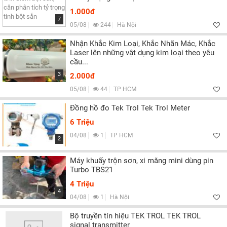
1.000đ
7
05/08
244
Hà Nội
Nhận Khắc Kim Loại, Khắc Nhãn Mác, Khắc
Laser lên những vật dụng kim loại theo yêu
cầu...
3
2.000đ
05/08
44
TP HCM
Đồng hồ đo Tek Trol Tek Trol Meter
6 Triệu
04/08
1
TP HCM
2
Máy khuấy trộn sơn, xi măng mini dùng pin
Turbo TBS21
4 Triệu
4
04/08
1
Hà Nội
Bộ truyền tín hiệu TEK TROL TEK TROL
signal transmitter