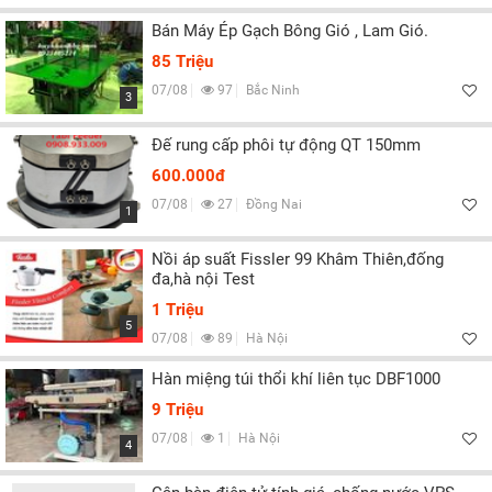
Bán Máy Ép Gạch Bông Gió , Lam Gió.
85 Triệu
07/08
97
Bắc Ninh
3
Đế rung cấp phôi tự động QT 150mm
600.000đ
07/08
27
Đồng Nai
1
Nồi áp suất Fissler 99 Khâm Thiên,đống
đa,hà nội Test
1 Triệu
5
07/08
89
Hà Nội
Hàn miệng túi thổi khí liên tục DBF1000
9 Triệu
07/08
1
Hà Nội
4