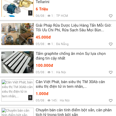
Tellarini
6 Triệu
1
06/08
1
TP HCM
Giải Pháp Rửa Dược Liệu Hàng Tấn Mỗi Giờ:
Tối Ưu Chi Phí, Rửa Sạch Sâu Mọi Bùn...
45.000đ
1
05/08
1
Đà Nẵng
Tấm graphite chống ăn mòn Sự lựa chọn
đáng tin cậy nhất
100.000đ
1
05/08
1
Hà Nội
Cân Việt Phát, bán siêu thị TM 30Ab cân
siêu thị điện tử in tem nhãn,...
1.000đ
6
05/08
145
Hà Nội
Chuyên bán cân tính điểm bột sắn, cân phân
tích tỷ trọng tinh bột sắn