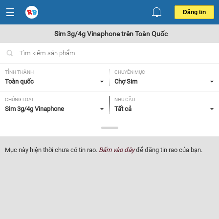
Đăng tin
Sim 3g/4g Vinaphone trên Toàn Quốc
TỈNH THÀNH
CHUYÊN MỤC
Toàn quốc
Chợ Sim
CHỦNG LOẠI
NHU CẦU
Sim 3g/4g Vinaphone
Tất cả
GIÁ
Tất cả
Mục này hiện thời chưa có tin rao.
Bấm vào đây
để đăng tin rao của bạn.
Lọc