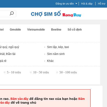
Đăng tin ưu tiên
Hỏi & đáp
Hỗ trợ
tel
Gmobile
Vietnamobile
Beeline
Số cố định
tứ quý, ngũ quý
Sim lặp, kép, taxi
hát, thần tài
Sim năm sinh
iá rẻ
Khác
5 - 10 triệu
10 - 50 triệu
50 - 100 triệu
in rao.
để đăng tin rao của bạn hoặc
Bấm vào đây
Bấm
để về trang chủ
vào đây