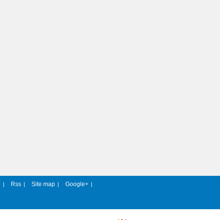
e
Rss
Site map
Google+
|
|
|
|