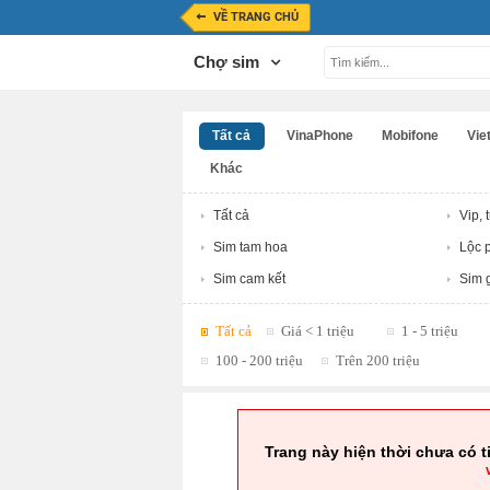
VỀ TRANG CHỦ
Chợ sim
Tất cả
VinaPhone
Mobifone
Viet
Khác
Tất cả
Vip, 
Sim tam hoa
Lộc p
Sim cam kết
Sim g
Tất cả
Giá < 1 triệu
1 - 5 triệu
100 - 200 triệu
Trên 200 triệu
Trang này hiện thời chưa có t