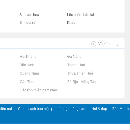
Sim tam hoa
Lộc phát, thần tài
Sim giá rẻ
Khác
Về đầu trang
Rao vặt tại Hải Phòng
Rao vặt tại Đà Nẵng
Rao vặt tại Bắc Ninh
Rao vặt tại Thanh Hoá
Rao vặt tại Quảng Nam
Rao vặt tại Thừa Thiên Huế
Rao vặt tại Cần Thơ
Rao vặt tại Bà Rịa - Vũng Tàu
Rao vặt tại Các tỉnh miền nam khác
hiếu nại
Chính sách bảo mật
Liên hệ quảng cáo
Hỏi & đáp
Bản Mobil
|
|
|
|