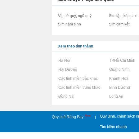
Vip, tứ quý, ngũ quý
Sim lặp, kép, taxi
Sim năm sinh
Sim cam kết
Xem theo tỉnh thành
Rao vặt tại Hà Nội
Rao vặt tại TP.Hồ Chí Minh
Rao vặt tại Hải Dương
Rao vặt tại Quảng Ninh
Rao vặt tại Các tỉnh miền bắc khác
Rao vặt tại Khánh Hoà
Rao vặt tại Các tỉnh miền trung khác
Rao vặt tại Bình Dương
Rao vặt tại Đồng Nai
Rao vặt tại Long An
New
Quy định, chính sách k
Quy chế Rồng Bay
|
Tìm kiếm nhanh