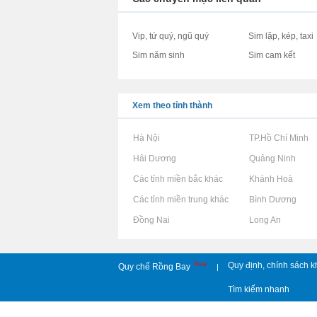
Vip, tứ quý, ngũ quý
Sim lặp, kép, taxi
Sim năm sinh
Sim cam kết
Xem theo tỉnh thành
Rao vặt tại Hà Nội
Rao vặt tại TP.Hồ Chí Minh
Rao vặt tại Hải Dương
Rao vặt tại Quảng Ninh
Rao vặt tại Các tỉnh miền bắc khác
Rao vặt tại Khánh Hoà
Rao vặt tại Các tỉnh miền trung khác
Rao vặt tại Bình Dương
Rao vặt tại Đồng Nai
Rao vặt tại Long An
New
Quy định, chính sách k
Quy chế Rồng Bay
|
Tìm kiếm nhanh