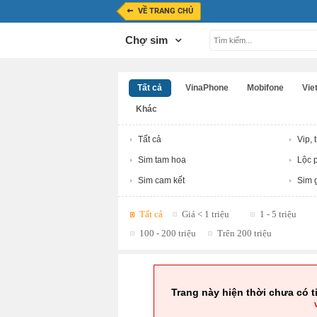
VỀ TRANG CHỦ
Chợ sim
Tất cả
VinaPhone
Mobifone
Viet
Khác
Tất cả
Vip, 
Sim tam hoa
Lộc p
Sim cam kết
Sim g
Tất cả
Giá < 1 triệu
1 - 5 triệu
100 - 200 triệu
Trên 200 triệu
Trang này hiện thời chưa có t