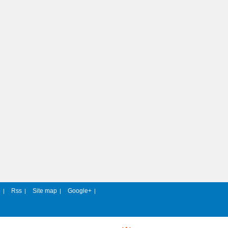
e
Rss
Site map
Google+
|
|
|
|