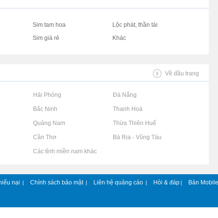
Sim tam hoa
Lộc phát, thần tài
Sim giá rẻ
Khác
Về đầu trang
Rao vặt tại Hải Phòng
Rao vặt tại Đà Nẵng
Rao vặt tại Bắc Ninh
Rao vặt tại Thanh Hoá
Rao vặt tại Quảng Nam
Rao vặt tại Thừa Thiên Huế
Rao vặt tại Cần Thơ
Rao vặt tại Bà Rịa - Vũng Tàu
Rao vặt tại Các tỉnh miền nam khác
hiếu nại
Chính sách bảo mật
Liên hệ quảng cáo
Hỏi & đáp
Bản Mobil
|
|
|
|