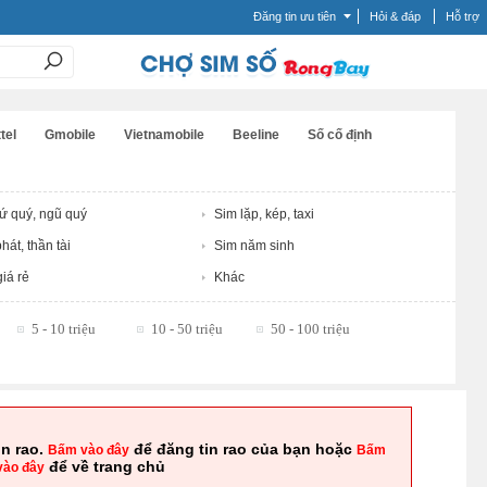
Đăng tin ưu tiên
Hỏi & đáp
Hỗ trợ
tel
Gmobile
Vietnamobile
Beeline
Số cố định
tứ quý, ngũ quý
Sim lặp, kép, taxi
hát, thần tài
Sim năm sinh
iá rẻ
Khác
5 - 10 triệu
10 - 50 triệu
50 - 100 triệu
in rao.
để đăng tin rao của bạn hoặc
Bấm vào đây
Bấm
để về trang chủ
vào đây