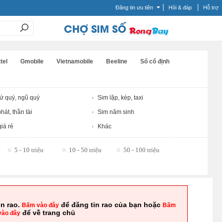
Đăng tin ưu tiên
Hỏi & đáp
Hỗ trợ
tel
Gmobile
Vietnamobile
Beeline
Số cố định
tứ quý, ngũ quý
Sim lặp, kép, taxi
hát, thần tài
Sim năm sinh
iá rẻ
Khác
5 - 10 triệu
10 - 50 triệu
50 - 100 triệu
in rao.
để đăng tin rao của bạn hoặc
Bấm vào đây
Bấm
để về trang chủ
vào đây