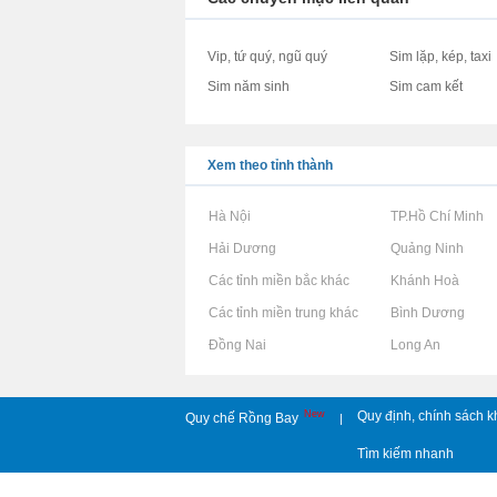
Vip, tứ quý, ngũ quý
Sim lặp, kép, taxi
Sim năm sinh
Sim cam kết
Xem theo tỉnh thành
Rao vặt tại Hà Nội
Rao vặt tại TP.Hồ Chí Minh
Rao vặt tại Hải Dương
Rao vặt tại Quảng Ninh
Rao vặt tại Các tỉnh miền bắc khác
Rao vặt tại Khánh Hoà
Rao vặt tại Các tỉnh miền trung khác
Rao vặt tại Bình Dương
Rao vặt tại Đồng Nai
Rao vặt tại Long An
New
Quy định, chính sách k
Quy chế Rồng Bay
|
Tìm kiếm nhanh