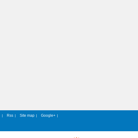
e
Rss
Site map
Google+
|
|
|
|