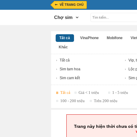
VỀ TRANG CHỦ
Chợ sim
Tất cả
VinaPhone
Mobifone
Viet
Khác
Tất cả
Vip, 
Sim tam hoa
Lộc p
Sim cam kết
Sim g
Tất cả
Giá < 1 triệu
1 - 5 triệu
100 - 200 triệu
Trên 200 triệu
Trang này hiện thời chưa có t