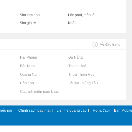
Sim tam hoa
Lộc phát, thần tài
Sim giá rẻ
Khác
Về đầu trang
Rao vặt tại Hải Phòng
Rao vặt tại Đà Nẵng
Rao vặt tại Bắc Ninh
Rao vặt tại Thanh Hoá
Rao vặt tại Quảng Nam
Rao vặt tại Thừa Thiên Huế
Rao vặt tại Cần Thơ
Rao vặt tại Bà Rịa - Vũng Tàu
Rao vặt tại Các tỉnh miền nam khác
hiếu nại
Chính sách bảo mật
Liên hệ quảng cáo
Hỏi & đáp
Bản Mobil
|
|
|
|