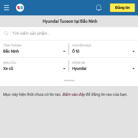
Đăng tin
Hyundai Tucson tại Bắc Ninh
TỈNH THÀNH
CHUYÊN MỤC
Bắc Ninh
Ô tô
NHU CẦU
HÃNG XE
Xe cũ
Hyundai
DÒNG XE
NĂM SẢN XUẤT
Tucson
Tất cả
Mục này hiện thời chưa có tin rao.
Bấm vào đây
để đăng tin rao của bạn.
GIÁ XE
XUẤT XỨ
Tất cả
Tất cả
HỘP SỐ
Tất cả