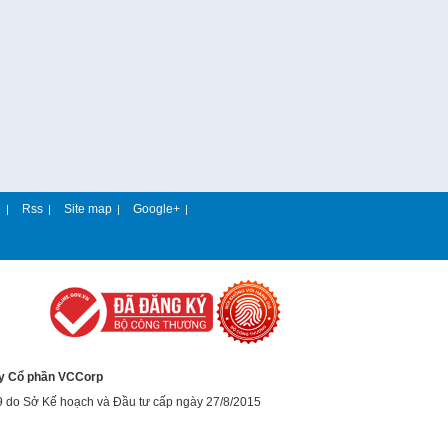
e
Rss
Site map
Google+
|
|
|
|
y Cổ phần VCCorp
9 do Sở Kế hoạch và Đầu tư cấp ngày 27/8/2015