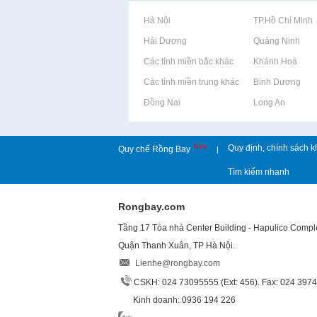
Rao vặt tại Hà Nội
Rao vặt tại TP.Hồ Chí Minh
Rao vặt tại Hải Dương
Rao vặt tại Quảng Ninh
Rao vặt tại Các tỉnh miền bắc khác
Rao vặt tại Khánh Hoà
Rao vặt tại Các tỉnh miền trung khác
Rao vặt tại Bình Dương
Rao vặt tại Đồng Nai
Rao vặt tại Long An
New
Quy định, chính sách k
Quy chế Rồng Bay
|
Tìm kiếm nhanh
Rongbay.com
Tầng 17 Tòa nhà Center Building - Hapulico Comp
Quận Thanh Xuân, TP Hà Nội.
Lienhe@rongbay.com
CSKH: 024 73095555 (Ext: 456). Fax: 024 397
Kinh doanh: 0936 194 226