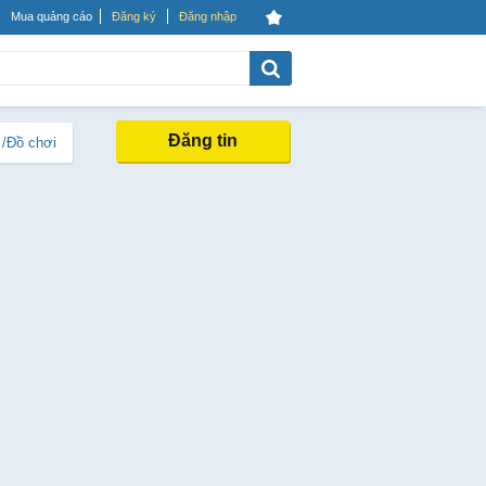
Mua quảng cáo
Đăng ký
Đăng nhập
Đăng tin
 /Đồ chơi