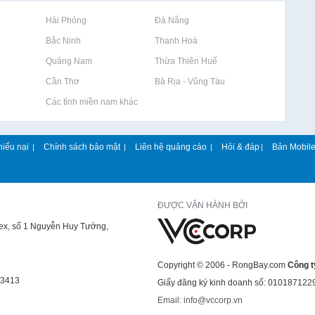
Rao vặt tại Hải Phòng
Rao vặt tại Đà Nẵng
Rao vặt tại Bắc Ninh
Rao vặt tại Thanh Hoá
Rao vặt tại Quảng Nam
Rao vặt tại Thừa Thiên Huế
Rao vặt tại Cần Thơ
Rao vặt tại Bà Rịa - Vũng Tàu
Rao vặt tại Các tỉnh miền nam khác
hiếu nại
Chính sách bảo mật
Liên hệ quảng cáo
Hỏi & đáp
Bản Mobil
|
|
|
|
ĐƯỢC VẬN HÀNH BỞI
lex, số 1 Nguyễn Huy Tưởng,
Copyright © 2006 - RongBay.com
Công t
43413
Giấy đăng ký kinh doanh số: 010187122
Email: info@vccorp.vn