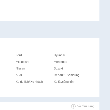
Ford
Hyundai
Mitsubishi
Mercedes
Nissan
Suzuki
Audi
Renault - Samsung
Xe du lịch/ Xe khách
Xe tải/công trình
Về đầu trang