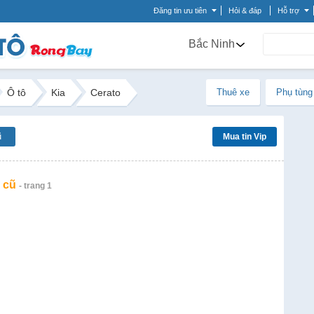
Đăng tin ưu tiên
Hỏi & đáp
Hỗ trợ
Bắc Ninh
Ô tô
Kia
Cerato
Thuê xe
Phụ tùng
ũ
Mua tin Vip
 cũ
- trang 1