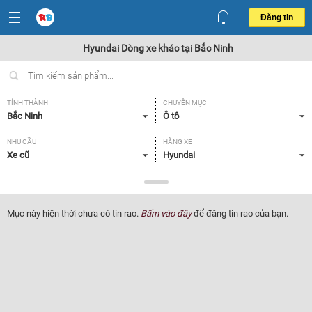
Đăng tin
Hyundai Dòng xe khác tại Bắc Ninh
TỈNH THÀNH
CHUYÊN MỤC
Bắc Ninh
Ô tô
NHU CẦU
HÃNG XE
Xe cũ
Hyundai
DÒNG XE
NĂM SẢN XUẤT
Dòng xe khác
Tất cả
Mục này hiện thời chưa có tin rao.
Bấm vào đây
để đăng tin rao của bạn.
GIÁ XE
XUẤT XỨ
Tất cả
Tất cả
HỘP SỐ
Tất cả