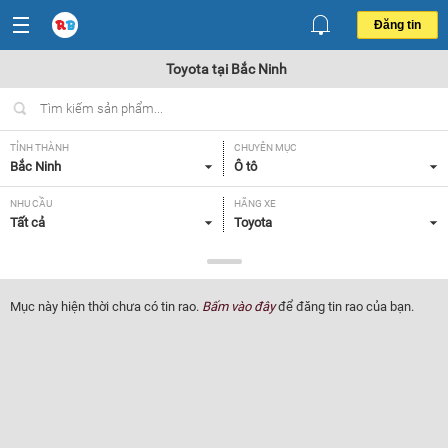
Đăng tin
Toyota tại Bắc Ninh
TỈNH THÀNH
CHUYÊN MỤC
Bắc Ninh
Ô tô
NHU CẦU
HÃNG XE
Tất cả
Toyota
DÒNG XE
NĂM SẢN XUẤT
Tất cả
Tất cả
Mục này hiện thời chưa có tin rao.
Bấm vào đây
để đăng tin rao của bạn.
GIÁ XE
XUẤT XỨ
Tất cả
Tất cả
HỘP SỐ
Tất cả