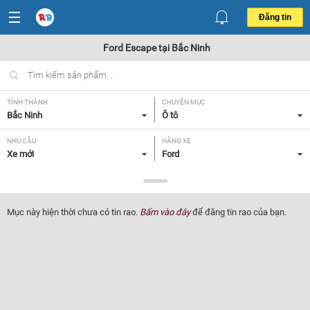
Đăng tin
Ford Escape tại Bắc Ninh
TỈNH THÀNH
CHUYÊN MỤC
Bắc Ninh
Ô tô
NHU CẦU
HÃNG XE
Xe mới
Ford
DÒNG XE
NĂM SẢN XUẤT
Escape
Tất cả
Mục này hiện thời chưa có tin rao.
Bấm vào đây
để đăng tin rao của bạn.
GIÁ XE
XUẤT XỨ
Tất cả
Tất cả
HỘP SỐ
Tất cả