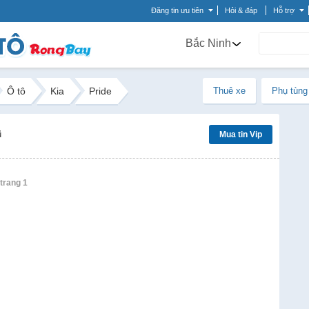
Đăng tin ưu tiên
Hỏi & đáp
Hỗ trợ
Bắc Ninh
Ô tô
Kia
Pride
Thuê xe
Phụ tùng
ũ
Mua tin Vip
 trang 1