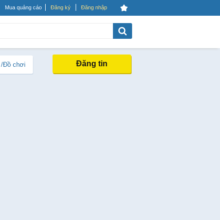
Mua quảng cáo
Đăng ký
Đăng nhập
Đăng tin
 /Đồ chơi