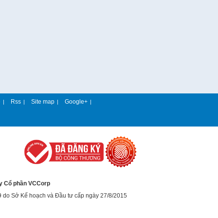
e
Rss
Site map
Google+
|
|
|
|
y Cổ phần VCCorp
9 do Sở Kế hoạch và Đầu tư cấp ngày 27/8/2015