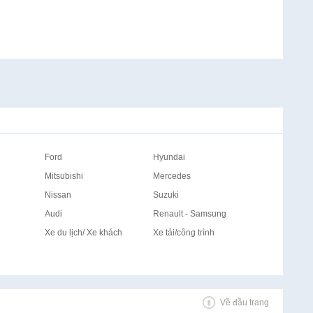
Ford
Hyundai
Mitsubishi
Mercedes
Nissan
Suzuki
Audi
Renault - Samsung
Xe du lịch/ Xe khách
Xe tải/công trình
Về đầu trang