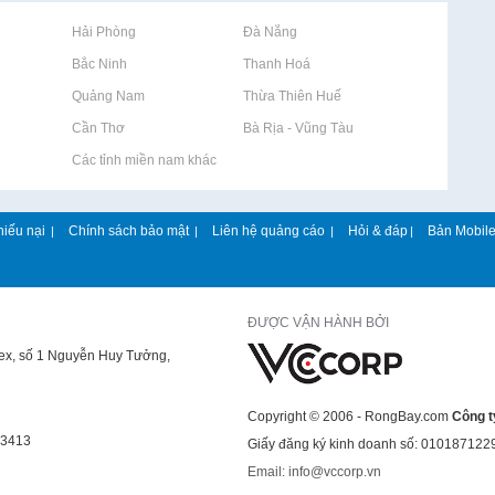
Rao vặt tại Hải Phòng
Rao vặt tại Đà Nẵng
Rao vặt tại Bắc Ninh
Rao vặt tại Thanh Hoá
Rao vặt tại Quảng Nam
Rao vặt tại Thừa Thiên Huế
Rao vặt tại Cần Thơ
Rao vặt tại Bà Rịa - Vũng Tàu
Rao vặt tại Các tỉnh miền nam khác
hiếu nại
Chính sách bảo mật
Liên hệ quảng cáo
Hỏi & đáp
Bản Mobil
|
|
|
|
ĐƯỢC VẬN HÀNH BỞI
lex, số 1 Nguyễn Huy Tưởng,
Copyright © 2006 - RongBay.com
Công t
43413
Giấy đăng ký kinh doanh số: 010187122
Email: info@vccorp.vn