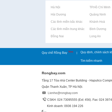
Rao vặt tại Hà Nội
Rao vặt tại TP.Hồ Chí Minh
Rao vặt tại Hải Dương
Rao vặt tại Quảng Ninh
Rao vặt tại Các tỉnh miền bắc khác
Rao vặt tại Khánh Hoà
Rao vặt tại Các tỉnh miền trung khác
Rao vặt tại Bình Dương
Rao vặt tại Đồng Nai
Rao vặt tại Long An
New
Quy định, chính sách k
Quy chế Rồng Bay
|
Tìm kiếm nhanh
Rongbay.com
Tầng 17 Tòa nhà Center Building - Hapulico Comp
Quận Thanh Xuân, TP Hà Nội.
Lienhe@rongbay.com
CSKH: 024 73095555 (Ext: 456). Fax: 024 397
Kinh doanh: 0936 194 226