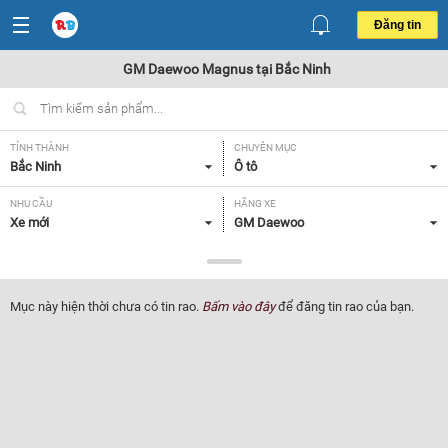
Đăng tin
GM Daewoo Magnus tại Bắc Ninh
TỈNH THÀNH
CHUYÊN MỤC
Bắc Ninh
Ô tô
NHU CẦU
HÃNG XE
Xe mới
GM Daewoo
DÒNG XE
NĂM SẢN XUẤT
Magnus
Tất cả
Mục này hiện thời chưa có tin rao.
Bấm vào đây
để đăng tin rao của bạn.
GIÁ XE
XUẤT XỨ
Tất cả
Tất cả
HỘP SỐ
Tất cả